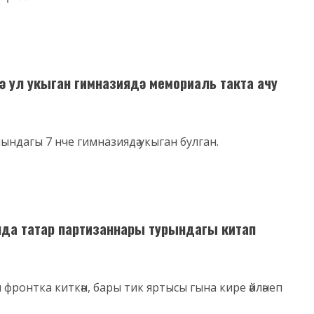
ә ул укыган гимназиядә мемориаль такта ачу
ындагы 7 нче гимназиядә укыган булган.
да татар партизаннары турындагы китап
 фронтка киткән, бары тик яртысы гына кире әйләнеп