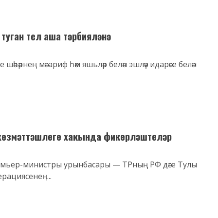
туган тел аша тәрбияләнә
е шәһәрнең мәгариф һәм яшьләр белән эшләү идарәсе белән
 хезмәттәшлеге хакында фикерләштеләр
емьер-министры урынбасары — ТРның РФ дәге Тулы
ерациясенең...