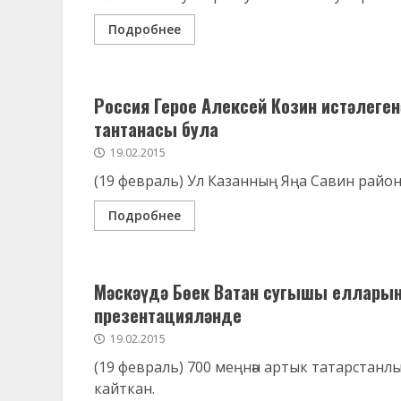
Подробнее
Россия Герое Алексей Козин истәлеген
тантанасы була
19.02.2015
(19 февраль) Ул Казанның Яңа Савин район
Подробнее
Мәскәүдә Бөек Ватан сугышы елларын
презентацияләнде
19.02.2015
(19 февраль) 700 меңнән артык татарстанлы
кайткан.