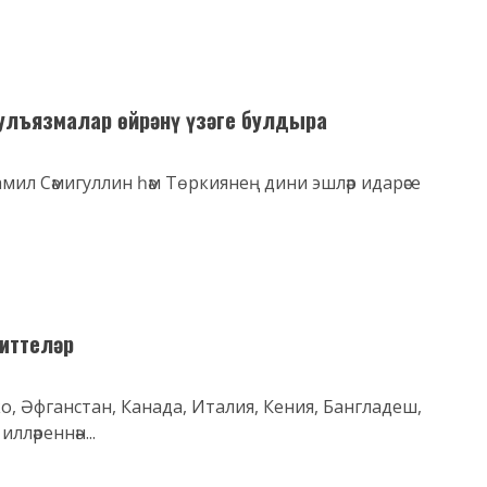
кулъязмалар өйрәнү үзәге булдыра
мил Сәмигуллин һәм Төркиянең дини эшләр идарәсе
иттеләр
о, Әфганстан, Канада, Италия, Кения, Бангладеш,
лләреннән...