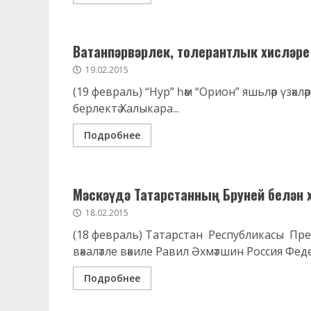
Ватанпәрвәрлек, толерантлык хисләре 
19.02.2015
(19 февраль) “Нур” һәм “Орион” яшьләр үзәкләр
берлектә Халыкара...
Подробнее
Мәскәүдә Татарстанның Бруней белән
18.02.2015
(18 февраль) Татарстан Республикасы Пр
вәкаләтле вәкиле Равил Әхмәтшин Россия Фед
Подробнее