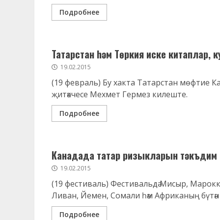
Подробнее
Татарстан һәм Төркия иске китаплар, 
19.02.2015
(19 февраль) Бу хакта Татарстан мөфтие Ка
җитәкчесе Мехмет Гермез килеште.
Подробнее
Канадада татар ризыкларын тәкъдим 
19.02.2015
(19 фестиваль) Фестивальдә Мисыр, Марокк
Ливан, Йемен, Сомали һәм Африканың бүтән и
Подробнее