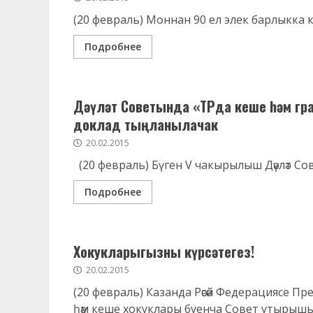
(20 февраль) Моннан 90 ел элек барлыкка к
Подробнее
Дәүләт Советында «ТРда кеше һәм гр
доклад тыңланылачак
20.02.2015
(20 февраль) Бүген V чакырылыш Дәүләт С
Подробнее
Хокукларыгызны күрсәтегез!
20.02.2015
(20 февраль) Казанда Рәсәй Федерациясе 
һәм кеше хокуклары буенча Совет утырышы ү