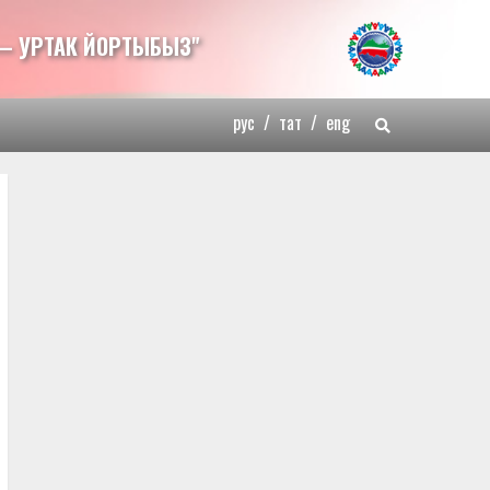
— УРТАК ЙОРТЫБЫЗ"
рус
/
тат
/
eng