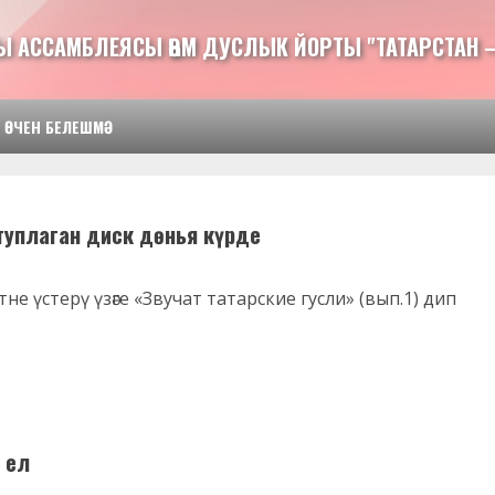
Ы АССАМБЛЕЯСЫ ҺӘМ ДУСЛЫК ЙОРТЫ "ТАТАРСТАН 
 ӨЧЕН БЕЛЕШМӘ
туплаган диск дөнья күрде
не үстерү үзәге «Звучат татарские гусли» (вып.1) дип
 ел