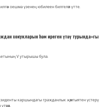
илгән оешма үзенең юбилеен билгеләп үтте.
аждан хокукларын һәм иреген үтәү турында»гы
оветының V утырышы була.
Президенты каршындагы гражданлык җәмгыятен үстерү
тәчәк.