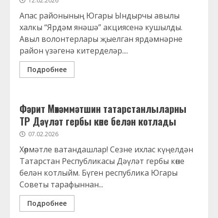
12.02.2026
Апас районының Югары Ындырчы авылы
халкы “Ярдәм янәшә” акциясенә кушылды.
Авыл волонтерлары җыелган ярдәмнәрне
район үзәгенә китерделәр....
Подробнее
Фәрит Мөхәммәтшин татарстанлыларны
ТР Дәүләт гербы көне белән котлады
07.02.2026
Хөрмәтле ватандашлар! Сезне ихлас күңелдән
Татарстан Республикасы Дәүләт гербы көне
белән котлыйм. Бүген республика Югары
Советы тарафыннан...
Подробнее