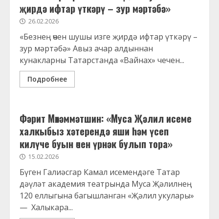
җирдә ифтар үткәрү – зур мәртәбә»
26.02.2026
«Безнең өчен шушы изге җирдә ифтар үткәрү –
зур мәртәбә» Авыз ачар алдыннан
кунакларны Татарстанда «Вайнах» чечен...
Подробнее
Фәрит Мөхәммәтшин: «Муса Җәлил исеме
халкыбыз хәтерендә яши һәм үсеп
килүче буын өчен үрнәк булып тора»
15.02.2026
Бүген Галиәсгар Камал исемендәге Татар
дәүләт академия театрында Муса Җәлилнең
120 еллыгына багышланган «Җәлил укулары»
— Халыкара...