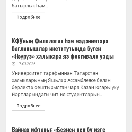
батырлык һәм...
Подробнее
КФУның Филология һәм мәдәниятара
багланышлар институтында бүген
«Нәүрүз» халыкара яз фестивале узды
17.03.2026
Университет тарафыннан Татарстан
халыкларының Яшьләр Ассамблеясе белән
берлектә оештырылган чара Казан югары уку
йортларындагы чит ил студентларын...
Подробнее
Вайнах ифтары: «Безнең өчен бу изге