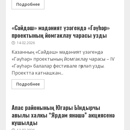
Подробнее
«Сәйдәш» мәдәният үзәгендә «Гәүһәр»
проектының йомгаклау чарасы узды
14.02.2026
Казанның «Сәйдәш» мәдәният үзәгендә
«Гәүһәр» проектының йомгаклау чарасы – IV
«Гәүһәр» балалар фестивале гөрләп узды.
Проектта катнашкан...
Подробнее
Апас районының Югары Ындырчы
авылы халкы “Ярдәм янәшә” акциясенә
кушылды