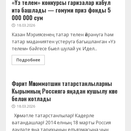
«Үз телем» конкурсы гаризалар кабул
итә башлады — гомуми приз фонды 5
000 000 сум
18.03.2026
Казан Мэриясенең татар телен өйрәнүгә һәм
татар мәдәниятен үстерүгә багышланган «Үз
телем» бәйгесе быел шулай ук Идел...
Подробнее
Фәрит Мөхәммәтшин татарстанлыларны
Кырымның Россиягә яңадан кушылу көне
белән котлады
18.03.2026
Хөрмәтле татарстанлылар! Кадерле
ватандашлар! 2014 елның 18 марты Россия
дәүләте яңа тарихының елъязмасына чын