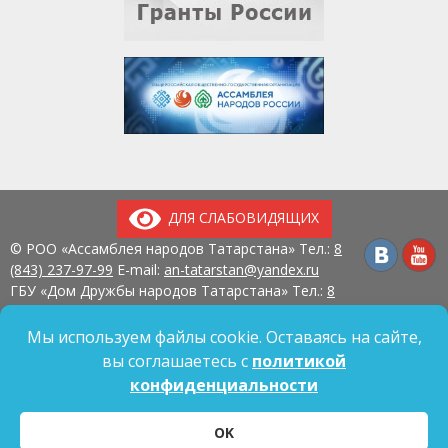
ДЛЯ СЛАБОВИДЯЩИХ
© РОО «Ассамблея народов Татарстана» Тел.:
8
(843) 237-97-99
E-mail:
an-tatarstan@yandex.ru
ГБУ «Дом Дружбы народов Татарстана» Тел.:
8
(843) 237-97-90
E-mail:
mk.ddn@tatar.ru
420107, г. Казань, ул. Павлюхина, д. 57
Мы используем файлы cookie. Оставаясь на сайте,
вы соглашаетесь с
политикой
конфиденциальности
Политика обработки персональных данных
OK
Согласие на обработку персональных данных