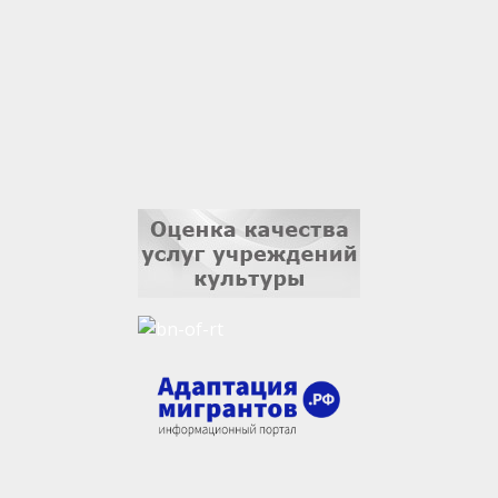
3 сентября
Ильдар Гильмутдинов