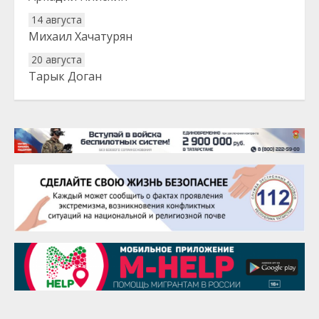
14 августа
Михаил Хачатурян
20 августа
Тарык Доган
22 августа
Евгений Ефимов
25 августа
Сэсэгма Бубеева
28 августа
Чингиз Мустафаев
29 августа
Надежда Рослова
1 сентября
Гали Хасанов
1 сентября
Владислав Тома