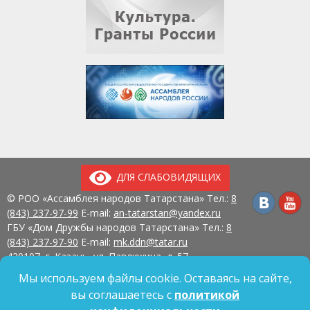
ДЛЯ СЛАБОВИДЯЩИХ
© РОО «Ассамблея народов Татарстана» Тел.:
8
(843) 237-97-99
E-mail:
an-tatarstan@yandex.ru
ГБУ «Дом Дружбы народов Татарстана» Тел.:
8
(843) 237-97-90
E-mail:
mk.ddn@tatar.ru
420107, г. Казань, ул. Павлюхина, д. 57
Мы используем файлы cookie. Оставаясь на сайте,
вы соглашаетесь с
политикой