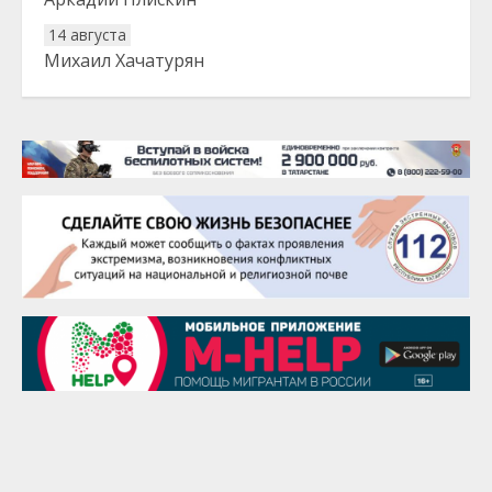
14 августа
Михаил Хачатурян
20 августа
Тарык Доган
22 августа
Евгений Ефимов
25 августа
Сэсэгма Бубеева
28 августа
Чингиз Мустафаев
29 августа
Надежда Рослова
1 сентября
Гали Хасанов
1 сентября
Владислав Тома