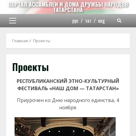
Перейти
ПОРТАЛ АССАМБЛЕИ И ДОМА ДРУЖБЫ НАРОДОВ
ТАТАРСТАНА
к
содержимому
рус
/
тат
/
eng
Основное
меню
Главная
Проекты
Проекты
РЕСПУБЛИК
АНСКИЙ ЭТНО-КУЛЬТУРНЫЙ
ФЕСТИВАЛЬ «НАШ ДОМ — ТАТАРСТАН»
Приурочен ко Дню народного единства, 4
ноября.