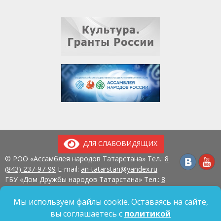
ДЛЯ СЛАБОВИДЯЩИХ
© РОО «Ассамблея народов Татарстана» Тел.:
8
(843) 237-97-99
E-mail:
an-tatarstan@yandex.ru
ГБУ «Дом Дружбы народов Татарстана» Тел.:
8
(843) 237-97-90
E-mail:
mk.ddn@tatar.ru
420107, г. Казань, ул. Павлюхина, д. 57
Мы используем файлы cookie. Оставаясь на сайте,
вы соглашаетесь с
политикой