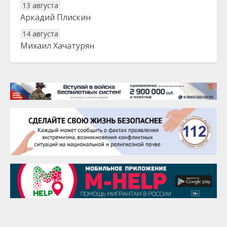
13 августа
Аркадий Плискин
14 августа
Михаил Хачатурян
20 августа
Тарык Доган
22 августа
Евгений Ефимов
25 августа
Сэсэгма Бубеева
28 августа
Чингиз Мустафаев
29 августа
Надежда Рослова
1 сентября
Гали Хасанов