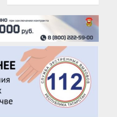
20 августа
Тарык Доган
22 августа
Евгений Ефимов
25 августа
Сэсэгма Бубеева
28 августа
Чингиз Мустафаев
29 августа
Надежда Рослова
1 сентября
Гали Хасанов
1 сентября
Владислав Тома