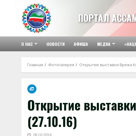
Перейти
к
ПОРТАЛ АССА
содержимому
О НАС
НОВОСТИ
АФИША
МЕДИА
«НАЦ
Главная
Фотогалерея
Открытие выставки Врежа Кир
Открытие выставки
(27.10.16)
28.10.2016