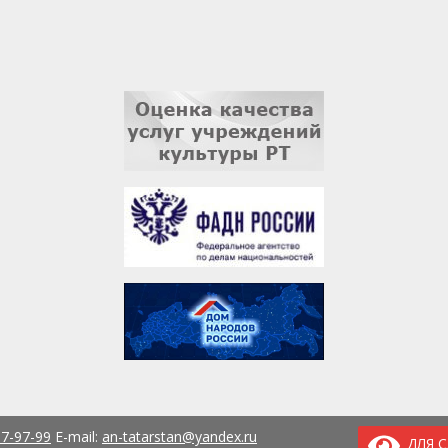
37-97-99
E-mail:
an-tatarstan@yandex.ru
ДЛЯ 