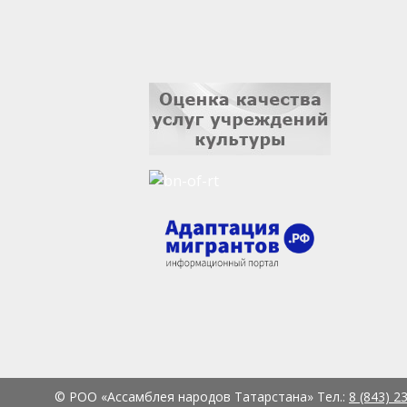
© РОО «Ассамблея народов Татарстана» Тел.:
8 (843) 2