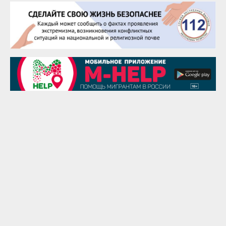
25 августа
Сэсэгма Бубеева
28 августа
Чингиз Мустафаев
29 августа
Надежда Рослова
1 сентября
Гали Хасанов
1 сентября
Владислав Тома