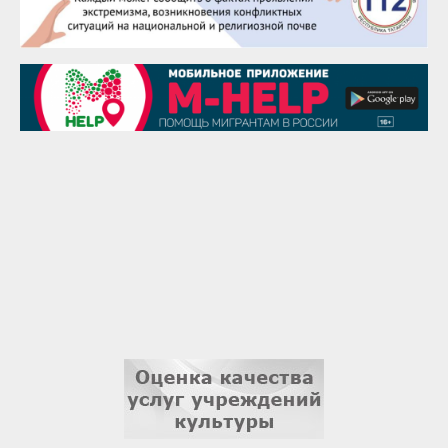
28 августа
Чингиз Мустафаев
29 августа
Надежда Рослова
1 сентября
Гали Хасанов
1 сентября
Владислав Тома