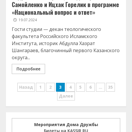
Самойленко и Ицхак Горелик в программе
«Национальный вопрос и ответ»
19.07.2024
Гости студии — декан теологического
факультета Российского Исламского
Института, историк Абдулла Хазрат
Шангараев, благочинный первого Казанского
округа...
Подробнее
Навигация
Назад
1
2
3
4
5
6
…
35
по
Далее
записям
Мероприятия Дома Дружбы
Билеты на KASSIR RU