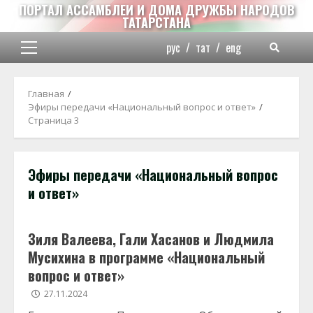
Перейти
ПОРТАЛ АССАМБЛЕИ И ДОМА ДРУЖБЫ НАРОДОВ
ТАТАРСТАНА
к
содержимому
рус
/
тат
/
eng
Основное
меню
Главная
Эфиры передачи «Национальный вопрос и ответ»
Страница 3
Эфиры передачи «Национальный вопрос
и ответ»
Зиля Валеева, Гали Хасанов и Людмила
Мусихина в программе «Национальный
вопрос и ответ»
27.11.2024