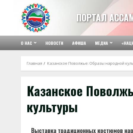
Перейти
к
ПОРТАЛ АССА
содержимому
О НАС
НОВОСТИ
АФИША
МЕДИА
«НАЦ
Главная
Казанское Поволжье: Образы народной кул
Казанское Поволжь
культуры
Выставка традиционных костюмов наро