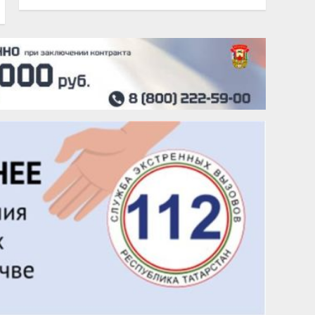
20 августа
Тарык Доган
22 августа
Евгений Ефимов
25 августа
Сэсэгма Бубеева
28 августа
Чингиз Мустафаев
29 августа
Надежда Рослова
1 сентября
Гали Хасанов
1 сентября
Владислав Тома