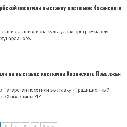
ербской посетили выставку костюмов Казанского
Казани организована культурная программа для
дународного...
али на выставке костюмов Казанского Поволжья
ки Татарстан посетили выставку «Традиционный
ой половины XIX...
3
4
5
6
Далее