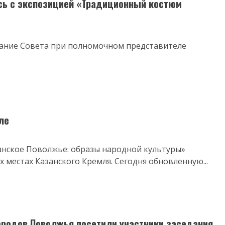
сь с экспозицией «Традиционный костюм
дание Совета при полномочном представителе
ле
анское Поволжье: образы народной культуры»
 местах Казанского Кремля. Сегодня обновленную...
родов Поволжья посетили участники заседания