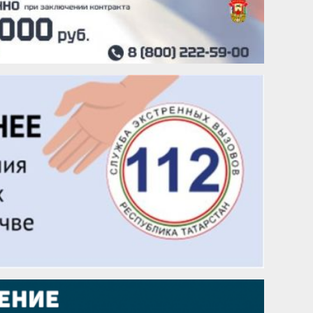
22 августа
Евгений Ефимов
25 августа
Сэсэгма Бубеева
28 августа
Чингиз Мустафаев
29 августа
Надежда Рослова
1 сентября
Гали Хасанов
1 сентября
Владислав Тома