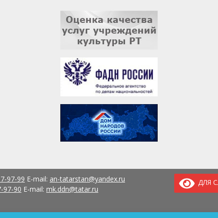
37-97-99
E-mail:
an-tatarstan@yandex.ru
ДЛЯ 
7-97-90
E-mail:
mk.ddn@tatar.ru