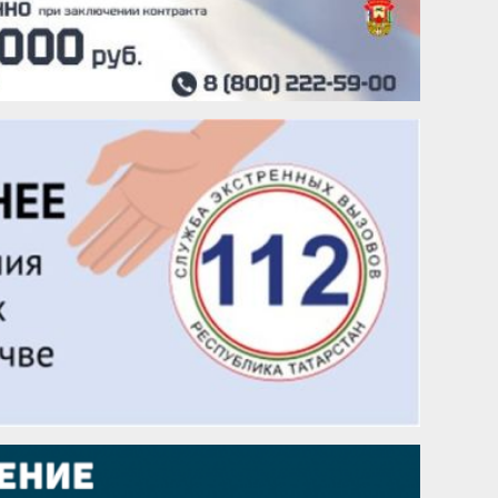
25 августа
Сэсэгма Бубеева
28 августа
Чингиз Мустафаев
29 августа
Надежда Рослова
1 сентября
Гали Хасанов
1 сентября
Владислав Тома
3 сентября
Ильдар Гильмутдинов