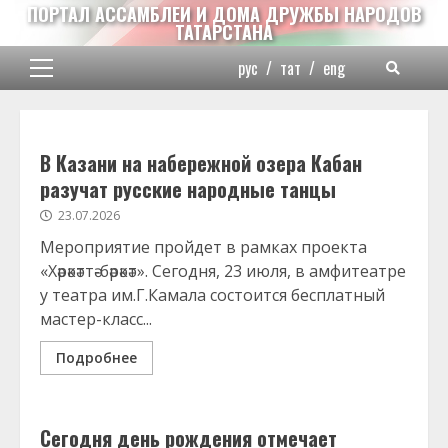
Перейти
ПОРТАЛ АССАМБЛЕИ И ДОМА ДРУЖБЫ НАРОДОВ
ТАТАРСТАНА
к
содержимому
рус
/
тат
/
eng
Основное
меню
В Казани на набережной озера Кабан
разучат русские народные танцы
23.07.2026
Мероприятие пройдет в рамках проекта
«Хәрәкәттә-бәрәкәт». Сегодня, 23 июля, в амфитеатре
у театра им.Г.Камала состоится бесплатный
мастер-класс...
Подробнее
Сегодня день рождения отмечает