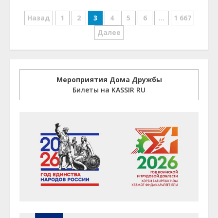
Навигация
Назад
1
2
3
4
5
6
…
1 667
по
Далее
записям
Мероприятия Дома Дружбы
Билеты на KASSIR RU