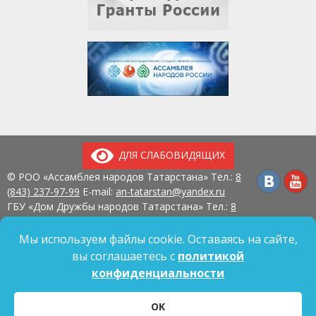
ДЛЯ СЛАБОВИДЯЩИХ
© РОО «Ассамблея народов Татарстана» Тел.:
8
(843) 237-97-99
E-mail:
an-tatarstan@yandex.ru
ГБУ «Дом Дружбы народов Татарстана» Тел.:
8
(843) 237-97-90
E-mail:
mk.ddn@tatar.ru
420107, г. Казань, ул. Павлюхина, д. 57
Мы используем файлы cookie. Оставаясь на сайте,
вы соглашаетесь с
политикой
конфиденциальности
Политика обработки персональных данных
OK
Согласие на обработку персональных данных