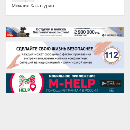
Михаил Хачатурян
20 августа
Тарык Доган
22 августа
Евгений Ефимов
25 августа
Сэсэгма Бубеева
28 августа
Чингиз Мустафаев
29 августа
Надежда Рослова
1 сентября
Гали Хасанов
1 сентября
Владислав Тома