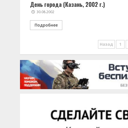
День города (Казань, 2002 г.)
30.08.2002
Подробнее
Навига
Назад
1
по
запися