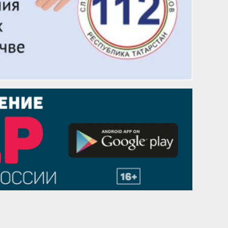
1 сентября
Гали Хасанов
1 сентября
Владислав Тома