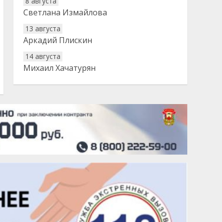
8 августа
Светлана Измайлова
13 августа
Аркадий Плискин
14 августа
Михаил Хачатурян
20 августа
Тарык Доган
22 августа
Евгений Ефимов
25 августа
Сэсэгма Бубеева
28 августа
Чингиз Мустафаев
29 августа
Надежда Рослова