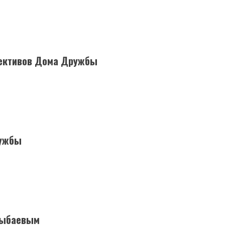
лективов Дома Дружбы
ружбы
сыбаевым