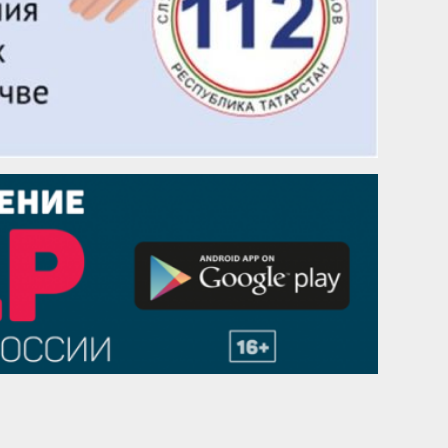
1 сентября
Гали Хасанов
1 сентября
Владислав Тома