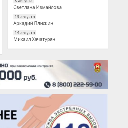
8 августа
Светлана Измайлова
13 августа
Аркадий Плискин
14 августа
Михаил Хачатурян
20 августа
Тарык Доган
22 августа
Евгений Ефимов
25 августа
Сэсэгма Бубеева
28 августа
Чингиз Мустафаев
29 августа
Надежда Рослова