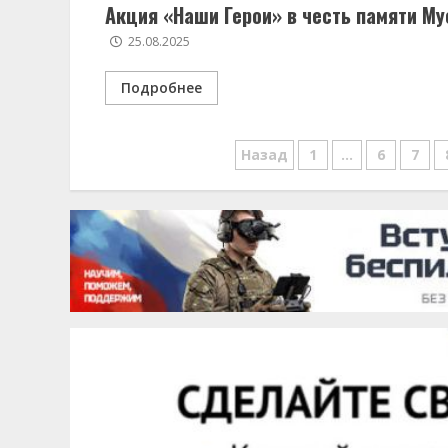
Акция «Наши Герои» в честь памяти М
25.08.2025
Подробнее
Навигация
Назад
1
…
6
7
по
записям