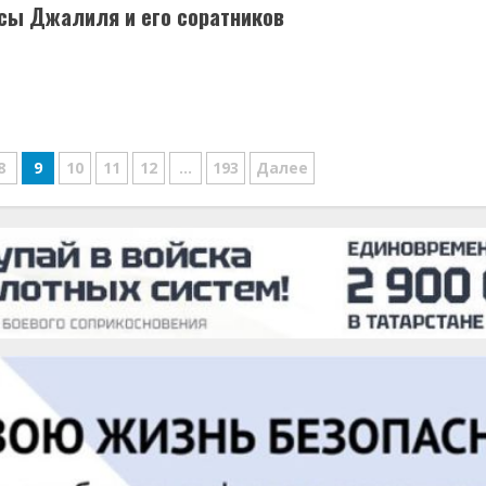
усы Джалиля и его соратников
8
9
10
11
12
…
193
Далее