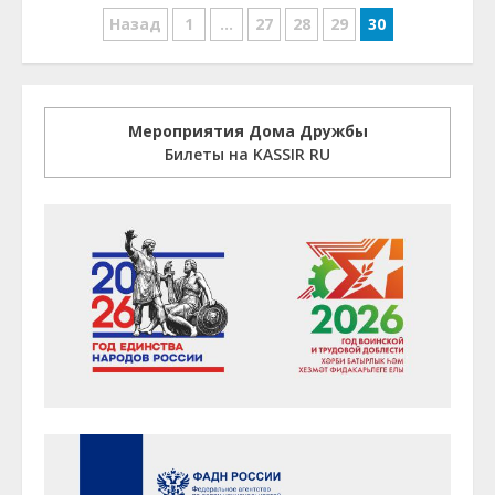
Навигация
Назад
1
…
27
28
29
30
по
записям
Мероприятия Дома Дружбы
Билеты на KASSIR RU