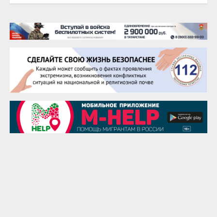
20 августа
Тарык Доган
22 августа
Евгений Ефимов
25 августа
Сэсэгма Бубеева
28 августа
Чингиз Мустафаев
29 августа
Надежда Рослова
1 сентября
Гали Хасанов
1 сентября
Владислав Тома