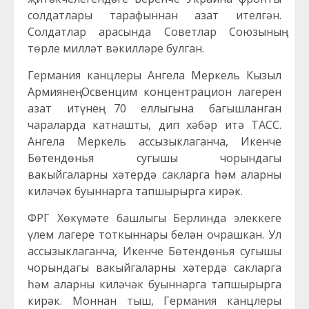
солдатлары тарафыннан азат ителгән.
Солдатлар арасында Советлар Союзының
төрле милләт вәкилләре булган.
Германия канцлеры Ангела Меркель Кызыл
Армиянең Освенцим концентрацион лагерен
азат итүнең 70 еллыгына багышланган
чараларда катнашты, дип хәбәр итә ТАСС.
Ангела Меркель ассызыклаганча, Икенче
Бөтендөнья сугышы чорындагы
вакыйгаларны хәтердә сакларга һәм аларны
киләчәк буыннарга тапшырырга кирәк.
ФРГ Хөкүмәте башлыгы Берлинда элеккеге
үлем лагере тоткыннары белән очрашкан. Ул
ассызыклаганча, Икенче Бөтендөнья сугышы
чорындагы вакыйгаларны хәтердә сакларга
һәм аларны киләчәк буыннарга тапшырырга
кирәк. Моннан тыш, Германия канцлеры