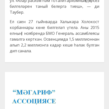
ул. «Алар расизм һәм тоталитаризмның күңелсез
билгеләрен таный белергә тиеш», — ди
Таубер.
Ел саен 27 гыйнварда Халыкара Холокост
корбаннары көне билгеләп үтелә. Аны 2015
елның 1 ноябрендә БМО Генераль ассамблеясы
гамәлгә керткән. Освенцимда 1,5 миллионнан
алып 2,2 миллионга кадәр кеше һәлак булган
дип санала.