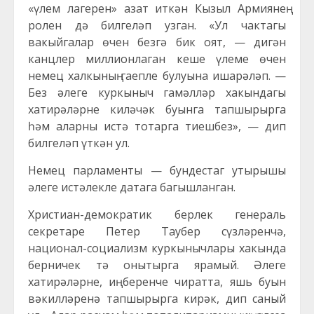
«үлем лагерен» азат иткән Кызыл Армиянең
ролен дә билгеләп узган. «Ул чактагы
вакыйгалар өчен безгә бик оят, — дигән
канцлер миллионлаган кеше үлеме өчен
немец халкының гаепле булуына ишарәләп. —
Без әлеге куркыныч гамәлләр хакындагы
хатирәләрне киләчәк буынга тапшырырга
һәм аларны истә тотарга тиешбез», — дип
билгеләп үткән ул.
Немец парламенты — бундестаг утырышы
әлеге истәлекле датага багышланган.
Христиан-демократик берлек генераль
секретаре Петер Таубер сүзләренчә,
национал-социализм куркынычлары хакында
берничек тә онытырга ярамый. Әлеге
хатирәләрне, иң беренче чиратта, яшь буын
вәкилләренә тапшырырга кирәк, дип саный