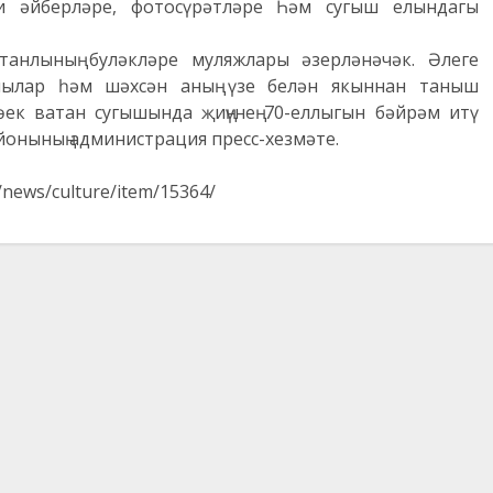
и әйберләре, фотосүрәтләре Һәм сугыш елындагы
танлының буләкләре муляжлары әзерләнәчәк. Әлеге
чылар һәм шәхсән аның үзе белән якыннан таныш
өек ватан сугышында җиңүнең 70-еллыгын бәйрәм итү
айонының администрация пресс-хезмәте.
news/culture/item/15364/