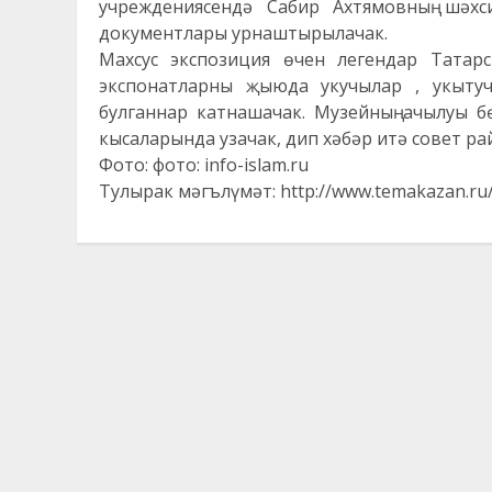
учреждениясендә Сабир Ахтямовның шәхс
документлары урнаштырылачак.
Махсус экспозиция өчен легендар Татарс
экспонатларны җыюда укучылар , укыту
булганнар катнашачак. Музейның ачылуы б
кысаларында узачак, дип хәбәр итә совет р
Фото: фото: info-islam.ru
Тулырак мәгълүмәт: http://www.temakazan.ru/