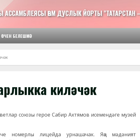
Ы АССАМБЛЕЯСЫ ҺӘМ ДУСЛЫК ЙОРТЫ "ТАТАРСТАН 
 ӨЧЕН БЕЛЕШМӘ
әчәк
барлыкка киләчәк
оветлар союзы герое Сабир Ахтямов исемендәге музей
че номерлы лицейда урнашачак. Яңа мәдәният