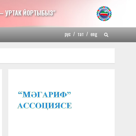
— УРТАК ЙОРТЫБЫЗ"
рус
/
тат
/
eng