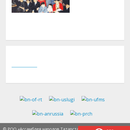
© РОО «Ассамблея народов Татарстана» Тел.:
8