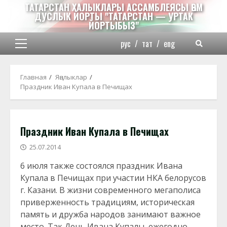
Перейти
ТАТАРСТАН ХАЛЫКЛАРЫ АССАМБЛЕЯСЫ ҺӘМ
ДУСЛЫК ЙОРТЫ "ТАТАРСТАН — УРТАК
к
ЙОРТЫБЫЗ"
содержимому
рус
/
тат
/
eng
Основное
меню
Главная
Яңалыклар
Праздник Иван Купала в Печищах
Праздник Иван Купала в Печищах
25.07.2014
6 июля также состоялся праздник Ивана
Купала в Печищах при участии НКА белорусов
г. Казани. В жизни современного мегаполиса
приверженность традициям, историческая
память и дружба народов занимают важное
место. Так День Ивана Купалы, ежегодно