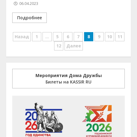
06.04.2023
Подробнее
Навигация
Назад
1
…
5
6
7
8
9
10
11
по
12
Далее
записям
Мероприятия Дома Дружбы
Билеты на KASSIR RU