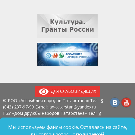
ДЛЯ СЛАБОВИДЯЩИХ
© РОО «Ассамблея народов Татарстана» Тел.:
8
(843) 237-97-99
E-mail:
an-tatarstan@yandex.ru
ГБУ «Дом Дружбы народов Татарстана» Тел.:
8
(843) 237-97-90
E-mail:
mk.ddn@tatar.ru
420107, г. Казань, ул. Павлюхина, д. 57
Мы используем файлы cookie. Оставаясь на сайте,
вы соглашаетесь с
политикой