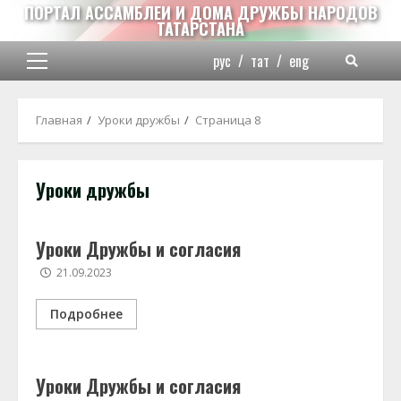
Перейти
ПОРТАЛ АССАМБЛЕИ И ДОМА ДРУЖБЫ НАРОДОВ
ТАТАРСТАНА
к
содержимому
рус
/
тат
/
eng
Основное
меню
Главная
Уроки дружбы
Страница 8
Уроки дружбы
Уроки Дружбы и согласия
21.09.2023
Подробнее
Уроки Дружбы и согласия