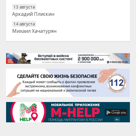
13 августа
Аркадий Плискин
14 августа
Михаил Хачатурян
20 августа
Тарык Доган
22 августа
Евгений Ефимов
25 августа
Сэсэгма Бубеева
28 августа
Чингиз Мустафаев
29 августа
Надежда Рослова
1 сентября
Гали Хасанов