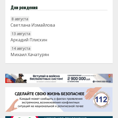
Дни рождения
8 августа
Светлана Измайлова
13 августа
Аркадий Плискин
14 августа
Михаил Хачатурян
20 августа
Тарык Доган
22 августа
Евгений Ефимов
25 августа
Сэсэгма Бубеева
28 августа
Чингиз Мустафаев