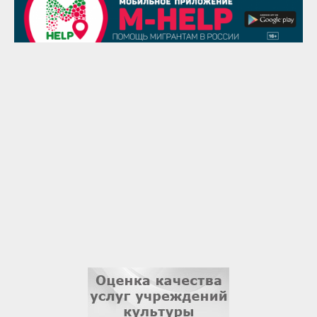
29 августа
Надежда Рослова
1 сентября
Гали Хасанов
1 сентября
Владислав Тома