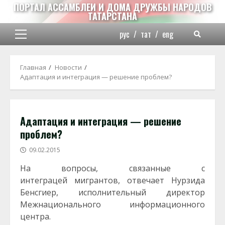
Перейти
ПОРТАЛ АССАМБЛЕИ И ДОМА ДРУЖБЫ НАРОДОВ
ТАТАРСТАНА
к
содержимому
рус
/
тат
/
eng
Основное
меню
Главная
Новости
Адаптация и интеграция — решение проблем?
Адаптация и интеграция — решение
проблем?
09.02.2015
На вопросы, связанные с
интеграцей мигрантов, отвечает Нурзида
Бенсгиер, исполнительный директор
Межнационального информационного
центра.