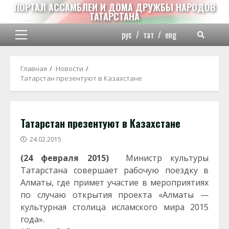
Перейти
ПОРТАЛ АССАМБЛЕИ И ДОМА ДРУЖБЫ НАРОДОВ
ТАТАРСТАНА
к
содержимому
рус
/
тат
/
eng
Основное
меню
Главная
Новости
Татарстан презентуют в Казахстане
Татарстан презентуют в Казахстане
24.02.2015
(24 февраля 2015)
Министр культуры
Татарстана совершает рабочую поездку в
Алматы, где примет участие в мероприятиях
по случаю открытия проекта «Алматы —
культурная столица исламского мира 2015
года».