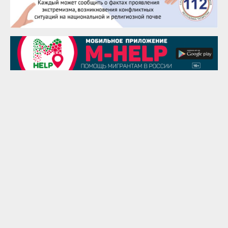
Сэсэгма Бубеева
28 августа
Чингиз Мустафаев
29 августа
Надежда Рослова
1 сентября
Гали Хасанов
1 сентября
Владислав Тома