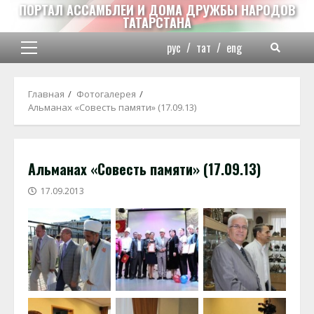
Перейти
ПОРТАЛ АССАМБЛЕИ И ДОМА ДРУЖБЫ НАРОДОВ
ТАТАРСТАНА
к
содержимому
рус
/
тат
/
eng
Основное
меню
Главная
Фотогалерея
Альманах «Совесть памяти» (17.09.13)
Альманах «Совесть памяти» (17.09.13)
17.09.2013