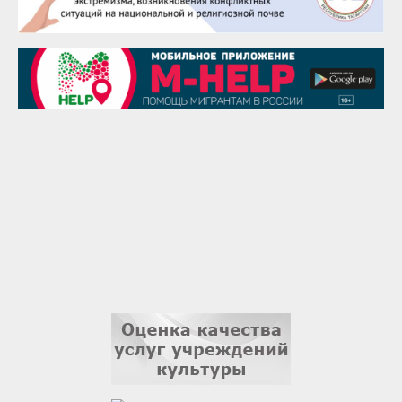
28 августа
Чингиз Мустафаев
29 августа
Надежда Рослова
1 сентября
Гали Хасанов
1 сентября
Владислав Тома