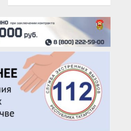
20 августа
Тарык Доган
22 августа
Евгений Ефимов
25 августа
Сэсэгма Бубеева
28 августа
Чингиз Мустафаев
29 августа
Надежда Рослова
1 сентября
Гали Хасанов
1 сентября
Владислав Тома