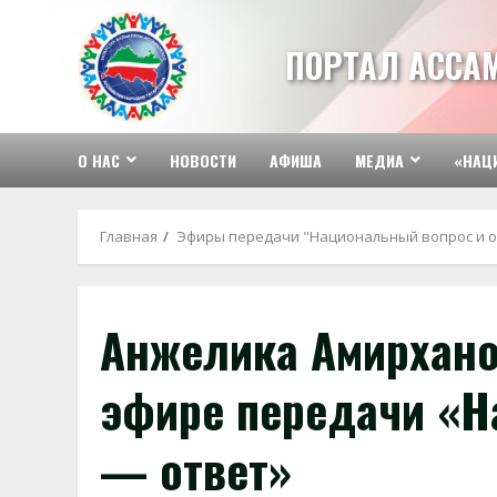
Перейти
к
ПОРТАЛ АССА
содержимому
О НАС
НОВОСТИ
АФИША
МЕДИА
«НАЦ
Главная
Эфиры передачи "Национальный вопрос и о
Анжелика Амирхано
эфире передачи «Н
— ответ»