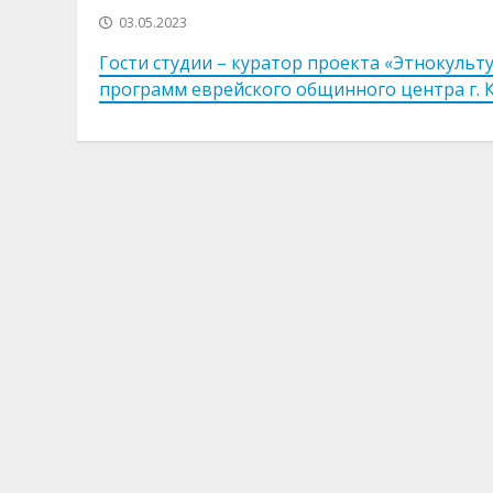
03.05.2023
Гости студии – куратор проекта «Этнокуль
программ еврейского общинного центра г. К