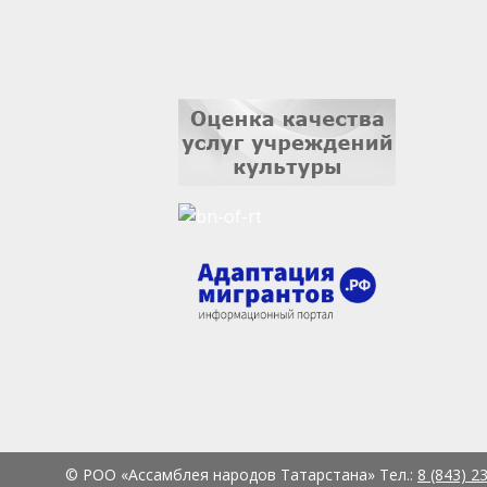
© РОО «Ассамблея народов Татарстана» Тел.:
8 (843) 2