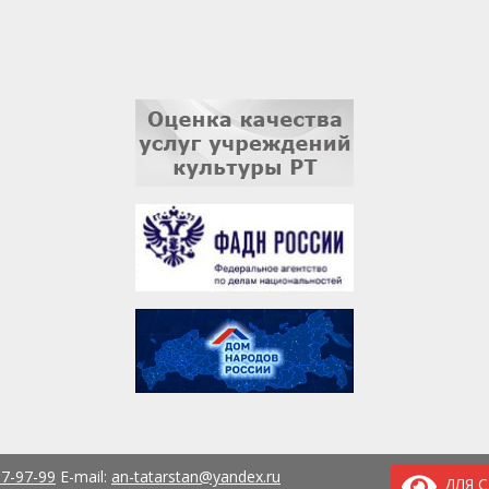
37-97-99
E-mail:
an-tatarstan@yandex.ru
ДЛЯ 