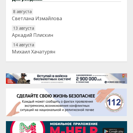
8 августа
Светлана Измайлова
13 августа
Аркадий Плискин
14 августа
Михаил Хачатурян
20 августа
Тарык Доган
22 августа
Евгений Ефимов
25 августа
Сэсэгма Бубеева
28 августа
Чингиз Мустафаев
29 августа