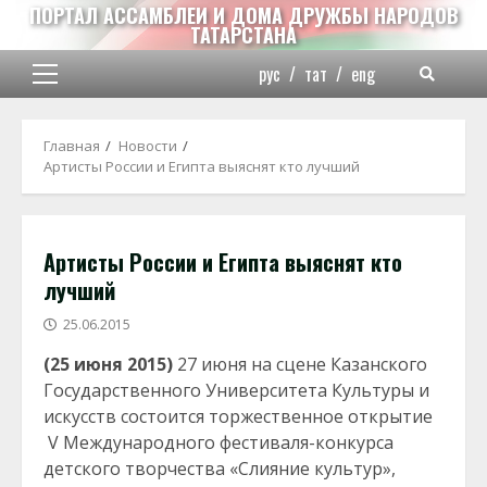
Перейти
ПОРТАЛ АССАМБЛЕИ И ДОМА ДРУЖБЫ НАРОДОВ
ТАТАРСТАНА
к
содержимому
рус
/
тат
/
eng
Основное
меню
Главная
Новости
Артисты России и Египта выяснят кто лучший
Артисты России и Египта выяснят кто
лучший
25.06.2015
(25 июня 2015)
27 июня на сцене Казанского
Государственного Университета Культуры и
искусств состоится торжественное открытие
V Международного фестиваля-конкурса
детского творчества «Слияние культур»,