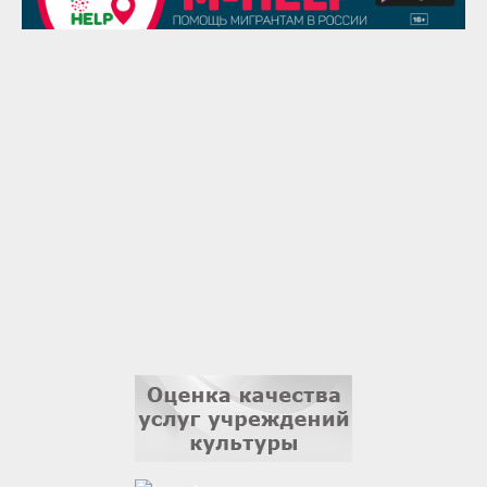
Надежда Рослова
1 сентября
Гали Хасанов
1 сентября
Владислав Тома