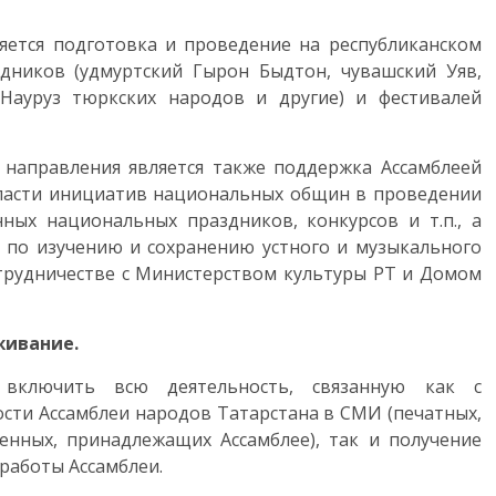
яется подготовка и проведение на республиканском
дников (удмуртский Гырон Быдтон, чувашский Уяв,
 Науруз тюркских народов и другие) и фестивалей
 направления является также поддержка Ассамблеей
власти инициатив национальных общин в проведении
ых национальных праздников, конкурсов и т.п., а
и по изучению и сохранению устного и музыкального
отрудничестве с Министерством культуры РТ и Домом
живание.
 включить всю деятельность, связанную как с
сти Ассамблеи народов Татарстана в СМИ (печатных,
венных, принадлежащих Ассамблее), так и получение
работы Ассамблеи.