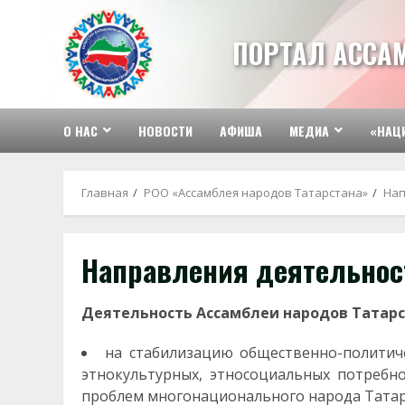
Перейти
к
ПОРТАЛ АССА
содержимому
О НАС
НОВОСТИ
АФИША
МЕДИА
«НАЦ
Главная
РОО «Ассамблея народов Татарстана»
Нап
Направления деятельнос
Деятельность Ассамблеи народов Татарс
на стабилизацию общественно-политич
этнокультурных, этносоциальных потребно
проблем многонационального народа Татар