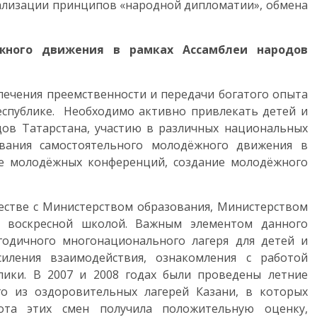
еализации принципов «народной дипломатии», обмена
жного движения в рамках Ассамблеи народов
печения преемственности и передачи богатого опыта
еспублике. Необходимо активно привлекать детей и
дов Татарстана, участию в различных национальных
вания самостоятельного молодёжного движения в
ие молодёжных конференций, создание молодёжного
честве с Министерством образования, Министерством
 воскресной школой. Важным элементом данного
огодичного многонационального лагеря для детей и
иления взаимодействия, ознакомления с работой
лики. В 2007 и 2008 годах были проведены летние
о из оздоровительных лагерей Казани, в которых
ота этих смен получила положительную оценку,