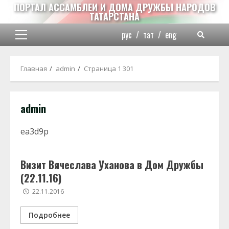
Перейти
ПОРТАЛ АССАМБЛЕИ И ДОМА ДРУЖБЫ НАРОДОВ
ТАТАРСТАНА
к
содержимому
рус
/
тат
/
eng
Основное
меню
Главная
admin
Страница 1 301
admin
ea3d9p
Визит Вячеслава Уханова в Дом Дружбы
(22.11.16)
22.11.2016
Подробнее