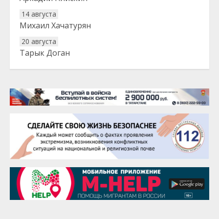
14 августа
Михаил Хачатурян
20 августа
Тарык Доган
22 августа
Евгений Ефимов
25 августа
Сэсэгма Бубеева
28 августа
Чингиз Мустафаев
29 августа
Надежда Рослова
1 сентября
Гали Хасанов
1 сентября
Владислав Тома