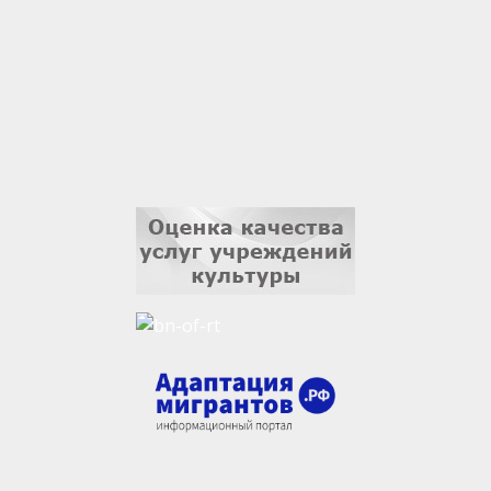
3 сентября
Ильдар Гильмутдинов