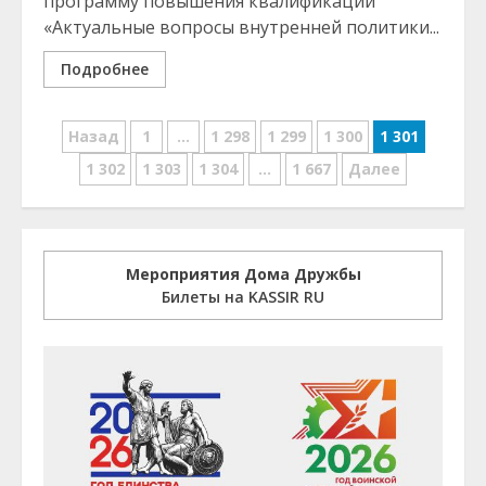
программу повышения квалификации
«Актуальные вопросы внутренней политики...
Подробнее
Навигация
Назад
1
…
1 298
1 299
1 300
1 301
по
1 302
1 303
1 304
…
1 667
Далее
записям
Мероприятия Дома Дружбы
Билеты на KASSIR RU