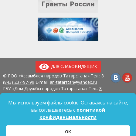
ДЛЯ СЛАБОВИДЯЩИХ
© РОО «Ассамблея народов Татарстана» Тел.:
8
(843) 237-97-99
E-mail:
an-tatarstan@yandex.ru
ГБУ «Дом Дружбы народов Татарстана» Тел.:
8
(843) 237-97-90
E-mail:
mk.ddn@tatar.ru
420107, г. Казань, ул. Павлюхина, д. 57
Мы используем файлы cookie. Оставаясь на сайте,
вы соглашаетесь с
политикой
конфиденциальности
Политика обработки персональных данных
OK
Согласие на обработку персональных данных