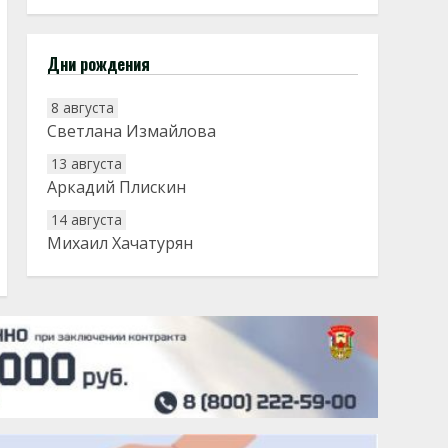
Дни рождения
8 августа
Светлана Измайлова
13 августа
Аркадий Плискин
14 августа
Михаил Хачатурян
20 августа
Тарык Доган
22 августа
Евгений Ефимов
25 августа
Сэсэгма Бубеева
28 августа