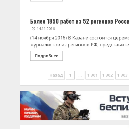
Более 1850 работ из 52 регионов Росс
14.11.2016
(14 ноября 2016) В Казани состоится цере
журналистов из регионов РФ, представите
Подробнее
Навигация
Назад
1
…
1 301
1 302
1 303
по
записям