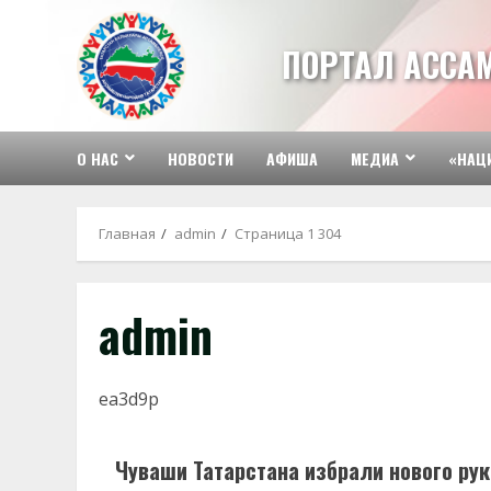
Перейти
к
ПОРТАЛ АССА
содержимому
О НАС
НОВОСТИ
АФИША
МЕДИА
«НАЦ
Главная
admin
Страница 1 304
admin
ea3d9p
Чуваши Татарстана избрали нового ру