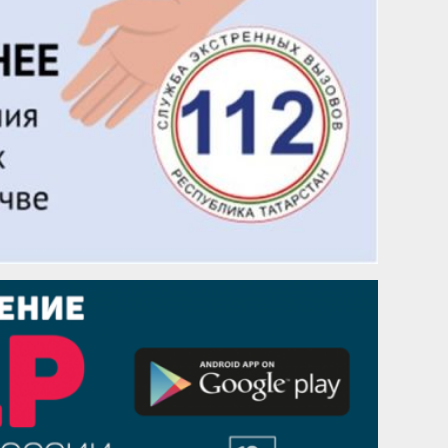
Чингиз Мустафаев
29 августа
Надежда Рослова
1 сентября
Гали Хасанов
1 сентября
Владислав Тома