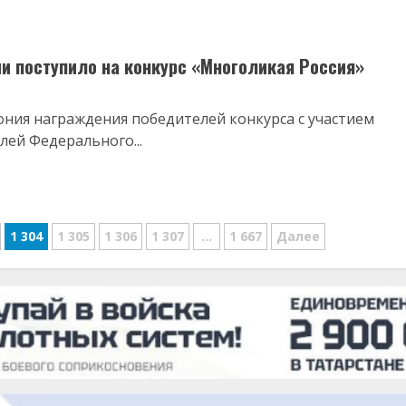
ии поступило на конкурс «Многоликая Россия»
мония награждения победителей конкурса с участием
лей Федерального...
1 304
1 305
1 306
1 307
…
1 667
Далее