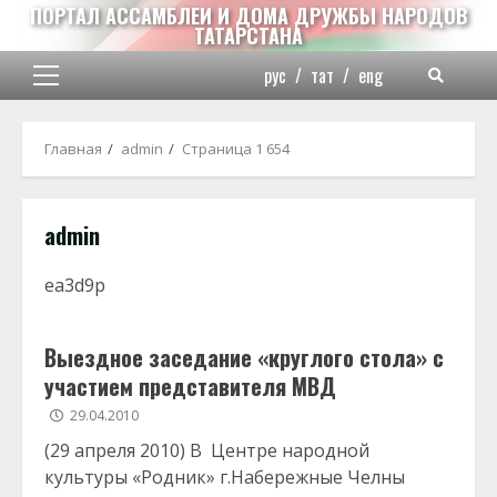
Перейти
ПОРТАЛ АССАМБЛЕИ И ДОМА ДРУЖБЫ НАРОДОВ
ТАТАРСТАНА
к
содержимому
рус
/
тат
/
eng
Основное
меню
Главная
admin
Страница 1 654
admin
ea3d9p
Выездное заседание «круглого стола» с
участием представителя МВД
29.04.2010
(29 апреля 2010) В Центре народной
культуры «Родник» г.Набережные Челны