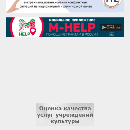
29 августа
Надежда Рослова
1 сентября
Гали Хасанов
1 сентября
Владислав Тома
3 сентября
Ильдар Гильмутдинов