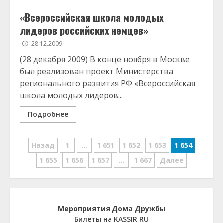
«Всероссийская школа молодых
лидеров российских немцев»
28.12.2009
(28 декабря 2009) В конце ноября в Москве
был реализован проект Министерства
регионального развития РФ «Всероссийская
школа молодых лидеров...
Подробнее
Навигация
Назад
1
…
1 651
1 652
1 653
1 654
по
1 655
1 656
1 657
…
1 667
Далее
записям
Мероприятия Дома Дружбы
Билеты на KASSIR RU