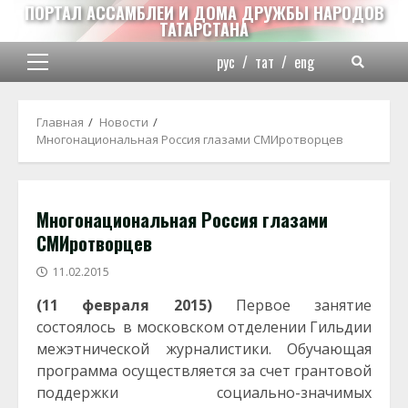
Перейти
ПОРТАЛ АССАМБЛЕИ И ДОМА ДРУЖБЫ НАРОДОВ
ТАТАРСТАНА
к
содержимому
рус
/
тат
/
eng
Основное
меню
Главная
Новости
Многонациональная Россия глазами СМИротворцев
Многонациональная Россия глазами
СМИротворцев
11.02.2015
(11 февраля 2015)
Первое занятие
состоялось в московском отделении Гильдии
межэтнической журналистики. Обучающая
программа осуществляется за счет грантовой
поддержки социально-значимых