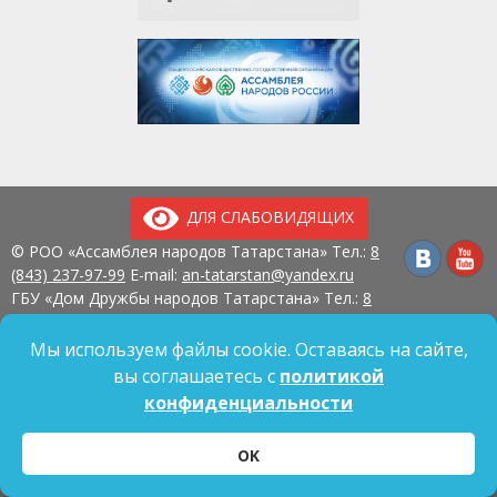
ДЛЯ СЛАБОВИДЯЩИХ
© РОО «Ассамблея народов Татарстана» Тел.:
8
(843) 237-97-99
E-mail:
an-tatarstan@yandex.ru
ГБУ «Дом Дружбы народов Татарстана» Тел.:
8
(843) 237-97-90
E-mail:
mk.ddn@tatar.ru
420107, г. Казань, ул. Павлюхина, д. 57
Мы используем файлы cookie. Оставаясь на сайте,
вы соглашаетесь с
политикой
конфиденциальности
Политика обработки персональных данных
OK
Согласие на обработку персональных данных