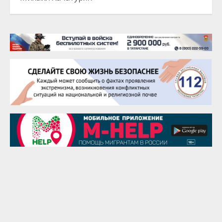
20 августа
Тарык Доган
22 августа
Евгений Ефимов
25 августа
Сэсэгма Бубеева
28 августа
Чингиз Мустафаев
29 августа
Надежда Рослова
1 сентября
Гали Хасанов
1 сентября
Владислав Тома