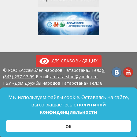
ДЛЯ СЛАБОВИДЯЩИХ
© РОО «Ассамблея народов Татарстана» Тел.:
8
(843) 237-97-99
E-mail:
an-tatarstan@yandex.ru
ГБУ «Дом Дружбы народов Татарстана» Тел.:
8
(843) 237-97-90
E-mail:
mk.ddn@tatar.ru
420107, г. Казань, ул. Павлюхина, д. 57
Мы используем файлы cookie. Оставаясь на сайте,
вы соглашаетесь с
политикой
конфиденциальности
Политика обработки персональных данных
OK
Согласие на обработку персональных данных