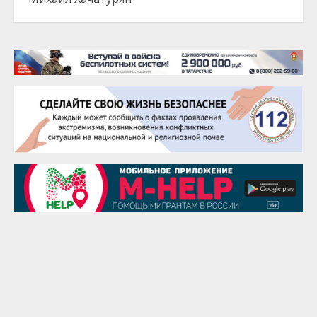
20 августа
Тарык Доган
22 августа
Евгений Ефимов
25 августа
Сэсэгма Бубеева
28 августа
Чингиз Мустафаев
29 августа
Надежда Рослова
1 сентября
Гали Хасанов
1 сентября
Владислав Тома