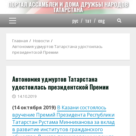
Перейти
ПОРТАЛ АССАМБЛЕИ И ДОМА ДРУЖБЫ НАРОДОВ
ТАТАРСТАНА
к
содержимому
рус
/
тат
/
eng
Основное
меню
Главная
Новости
Автономия удмуртов Татарстана удостоилась
президентской Премии
Автономия удмуртов Татарстана
удостоилась президентской Премии
14.10.2019
(14 октября 2019)
В Казани состоялось
вручение Премий Президента Республики
Татарстан Рустама Минниханова за вклад
в развитие институтов гражданского