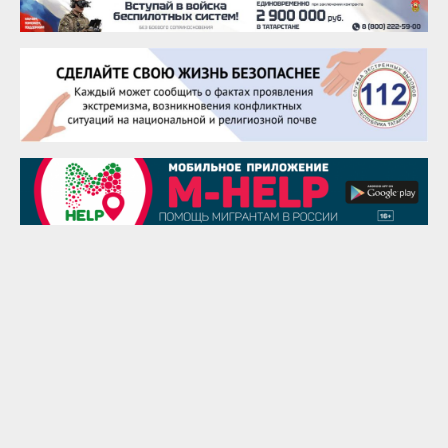
25 августа
Сэсэгма Бубеева
28 августа
Чингиз Мустафаев
29 августа
Надежда Рослова
1 сентября
Гали Хасанов
1 сентября
Владислав Тома
3 сентября
Ильдар Гильмутдинов