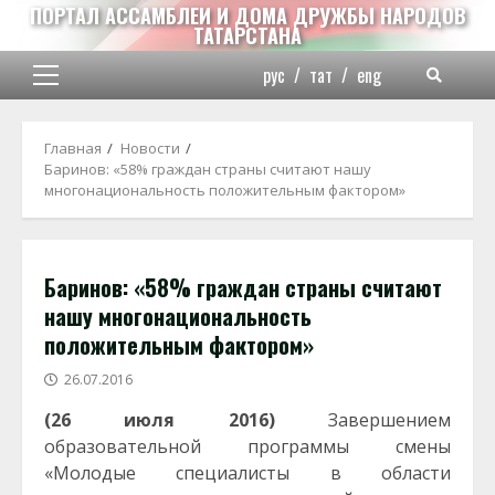
Перейти
ПОРТАЛ АССАМБЛЕИ И ДОМА ДРУЖБЫ НАРОДОВ
ТАТАРСТАНА
к
содержимому
рус
/
тат
/
eng
Основное
меню
Главная
Новости
Баринов: «58% граждан страны считают нашу
многонациональность положительным фактором»
Баринов: «58% граждан страны считают
нашу многонациональность
положительным фактором»
26.07.2016
(26 июля 2016)
Завершением
образовательной программы смены
«Молодые специалисты в области