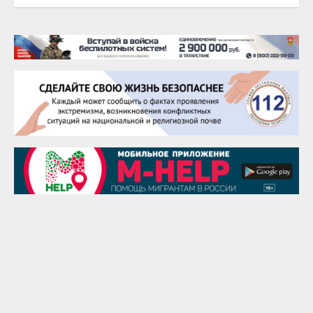
20 августа
Тарык Доган
22 августа
Евгений Ефимов
25 августа
Сэсэгма Бубеева
28 августа
Чингиз Мустафаев
29 августа
Надежда Рослова
1 сентября
Гали Хасанов
1 сентября
Владислав Тома