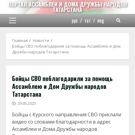
Перейти
ПОРТАЛ АССАМБЛЕИ И ДОМА ДРУЖБЫ НАРОДОВ
ТАТАРСТАНА
к
содержимому
рус
/
тат
/
eng
Основное
меню
Главная
Новости
Бойцы СВО поблагодарили за помощь Ассамблею и Дом
Дружбы народов Татарстана
Бойцы СВО поблагодарили за помощь
Ассамблею и Дом Дружбы народов
Татарстана
29.05.2025
Бойцы с Курского направления СВО прислали
видео со словами благодарности в адрес
Ассамблеи и Дома Дружбы народов