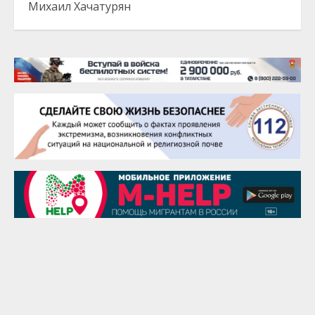
Михаил Хачатурян
20 августа
Тарык Доган
22 августа
Евгений Ефимов
25 августа
Сэсэгма Бубеева
28 августа
Чингиз Мустафаев
29 августа
Надежда Рослова
1 сентября
Гали Хасанов
1 сентября
Владислав Тома