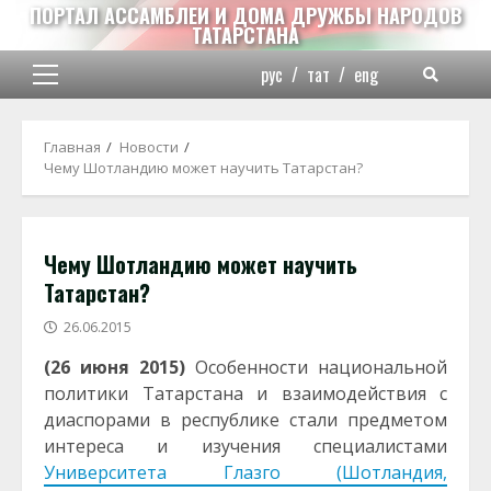
Перейти
ПОРТАЛ АССАМБЛЕИ И ДОМА ДРУЖБЫ НАРОДОВ
ТАТАРСТАНА
к
содержимому
рус
/
тат
/
eng
Основное
меню
Главная
Новости
Чему Шотландию может научить Татарстан?
Чему Шотландию может научить
Татарстан?
26.06.2015
(26 июня 2015)
Особенности национальной
политики Татарстана и взаимодействия с
диаспорами в республике стали предметом
интереса и изучения специалистами
Университета Глазго (Шотландия,