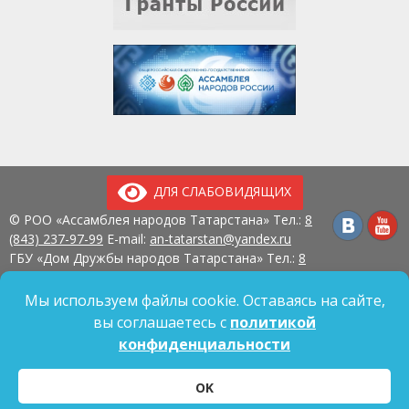
ДЛЯ СЛАБОВИДЯЩИХ
© РОО «Ассамблея народов Татарстана» Тел.:
8
(843) 237-97-99
E-mail:
an-tatarstan@yandex.ru
ГБУ «Дом Дружбы народов Татарстана» Тел.:
8
(843) 237-97-90
E-mail:
mk.ddn@tatar.ru
420107, г. Казань, ул. Павлюхина, д. 57
Мы используем файлы cookie. Оставаясь на сайте,
вы соглашаетесь с
политикой
конфиденциальности
Политика обработки персональных данных
OK
Согласие на обработку персональных данных