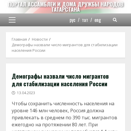
Перейти
ПОРТАЛ АССАМБЛЕИ И ДОМА ДРУЖБЫ НАРОДОВ
ТАТАРСТАНА
к
содержимому
рус
/
тат
/
eng
Основное
меню
Главная
Новости
Демографы назвали число мигрантов для стабилизации
населения России
Демографы назвали число мигрантов
для стабилизации населения России
13.04.2023
Чтобы сохранить численность населения на
уровне 146 млн человек, Россия должна
привлекать в среднем по 390 тыс. мигрантов
ежегодно на протяжении 80 лет. При