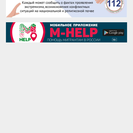
Сэсэгма Бубеева
28 августа
Чингиз Мустафаев
29 августа
Надежда Рослова
1 сентября
Гали Хасанов
1 сентября
Владислав Тома