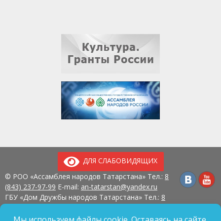
ДЛЯ СЛАБОВИДЯЩИХ
© РОО «Ассамблея народов Татарстана» Тел.:
8
(843) 237-97-99
E-mail:
an-tatarstan@yandex.ru
ГБУ «Дом Дружбы народов Татарстана» Тел.:
8
(843) 237-97-90
E-mail:
mk.ddn@tatar.ru
420107, г. Казань, ул. Павлюхина, д. 57
Мы используем файлы cookie. Оставаясь на сайте,