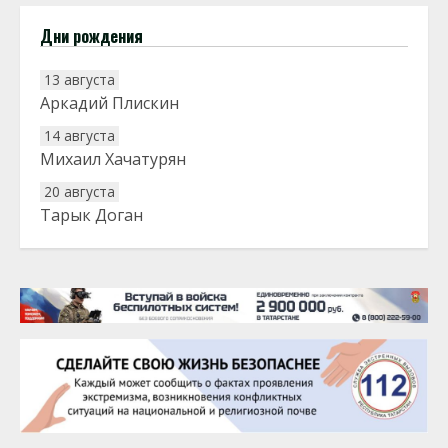
Дни рождения
13 августа
Аркадий Плискин
14 августа
Михаил Хачатурян
20 августа
Тарык Доган
22 августа
Евгений Ефимов
25 августа
Сэсэгма Бубеева
28 августа
Чингиз Мустафаев
29 августа
Надежда Рослова