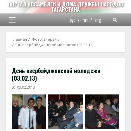
Перейти
ПОРТАЛ АССАМБЛЕИ И ДОМА ДРУЖБЫ НАРОДОВ
ТАТАРСТАНА
к
содержимому
рус
/
тат
/
eng
Основное
меню
Главная
Фотогалерея
День азербайджанской молодежи (03.02.13)
День азербайджанской молодежи
(03.02.13)
03.02.2013