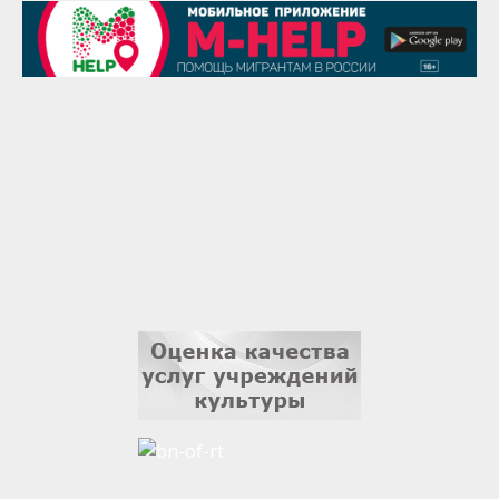
1 сентября
Гали Хасанов
1 сентября
Владислав Тома
3 сентября
Ильдар Гильмутдинов