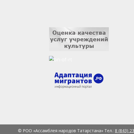
© РОО «Ассамблея народов Татарстана» Тел.:
8 (843) 2