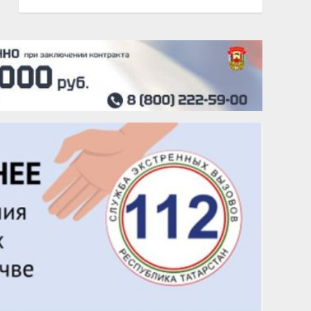
20 августа
Тарык Доган
22 августа
Евгений Ефимов
25 августа
Сэсэгма Бубеева
28 августа
Чингиз Мустафаев
29 августа
Надежда Рослова
1 сентября
Гали Хасанов
1 сентября
Владислав Тома