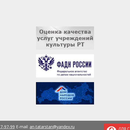
37-97-99
E-mail:
an-tatarstan@yandex.ru
ДЛЯ 