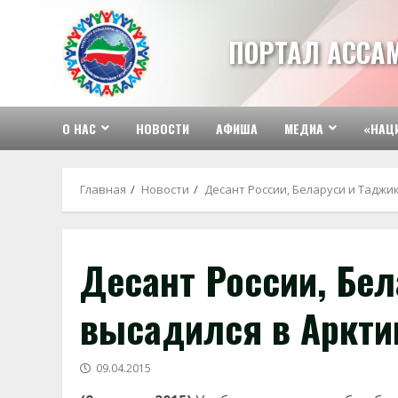
Перейти
к
ПОРТАЛ АССА
содержимому
О НАС
НОВОСТИ
АФИША
МЕДИА
«НАЦ
Главная
Новости
Десант России, Беларуси и Таджи
Десант России, Бел
высадился в Аркти
09.04.2015