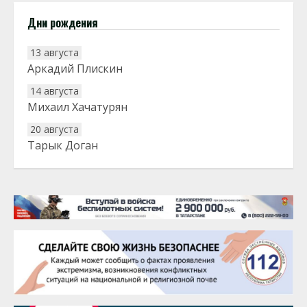
Дни рождения
13 августа
Аркадий Плискин
14 августа
Михаил Хачатурян
20 августа
Тарык Доган
22 августа
Евгений Ефимов
25 августа
Сэсэгма Бубеева
28 августа
Чингиз Мустафаев
29 августа
Надежда Рослова