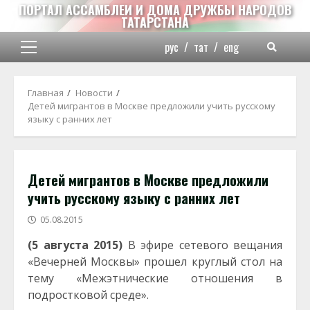
Перейти
ПОРТАЛ АССАМБЛЕИ И ДОМА ДРУЖБЫ НАРОДОВ
ТАТАРСТАНА
к
содержимому
рус
/
тат
/
eng
Основное
меню
Главная
Новости
Детей мигрантов в Москве предложили учить русскому
языку с ранних лет
Детей мигрантов в Москве предложили
учить русскому языку с ранних лет
05.08.2015
(5 августа 2015)
В эфире сетевого вещания
«Вечерней Москвы» прошел круглый стол на
тему «Межэтнические отношения в
подростковой среде».