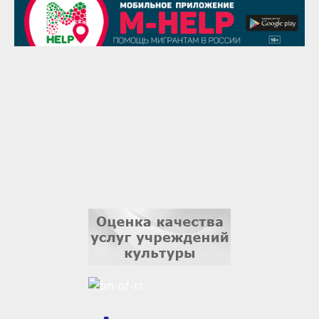
1 сентября
Гали Хасанов
1 сентября
Владислав Тома
3 сентября
Ильдар Гильмутдинов