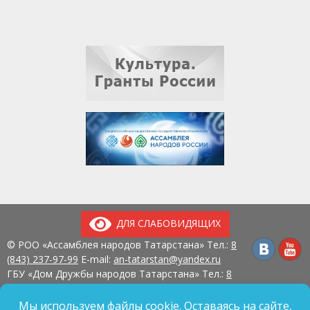
ДЛЯ СЛАБОВИДЯЩИХ
© РОО «Ассамблея народов Татарстана» Тел.:
8
(843) 237-97-99
E-mail:
an-tatarstan@yandex.ru
ГБУ «Дом Дружбы народов Татарстана» Тел.:
8
(843) 237-97-90
E-mail:
mk.ddn@tatar.ru
420107, г. Казань, ул. Павлюхина, д. 57
Мы используем файлы cookie. Оставаясь на сайте,