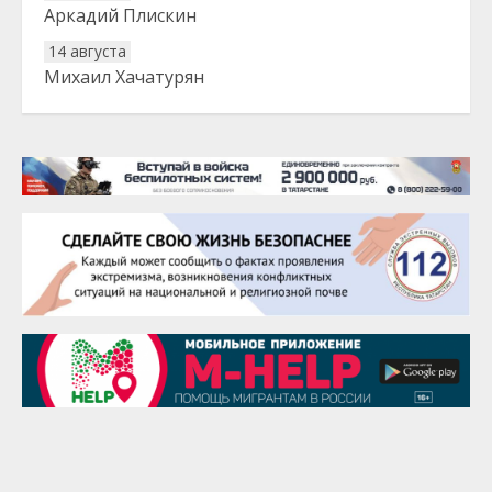
Аркадий Плискин
14 августа
Михаил Хачатурян
20 августа
Тарык Доган
22 августа
Евгений Ефимов
25 августа
Сэсэгма Бубеева
28 августа
Чингиз Мустафаев
29 августа
Надежда Рослова
1 сентября
Гали Хасанов
1 сентября