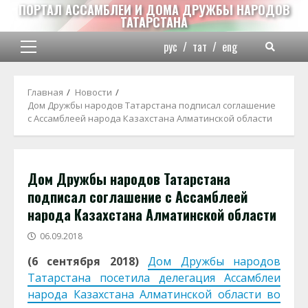
Перейти
ПОРТАЛ АССАМБЛЕИ И ДОМА ДРУЖБЫ НАРОДОВ
ТАТАРСТАНА
к
содержимому
рус
/
тат
/
eng
Основное
меню
Главная
Новости
Дом Дружбы народов Татарстана подписал соглашение
с Ассамблеей народа Казахстана Алматинской области
Дом Дружбы народов Татарстана
подписал соглашение с Ассамблеей
народа Казахстана Алматинской области
06.09.2018
(6 сентября 2018)
Дом Дружбы народов
Татарстана посетила делегация Ассамблеи
народа Казахстана Алматинской области во