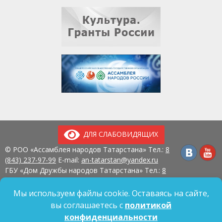
ДЛЯ СЛАБОВИДЯЩИХ
© РОО «Ассамблея народов Татарстана» Тел.:
8
(843) 237-97-99
E-mail:
an-tatarstan@yandex.ru
ГБУ «Дом Дружбы народов Татарстана» Тел.:
8
(843) 237-97-90
E-mail:
mk.ddn@tatar.ru
420107, г. Казань, ул. Павлюхина, д. 57
Мы используем файлы cookie. Оставаясь на сайте,
вы соглашаетесь с
политикой
конфиденциальности