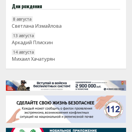
Дни рождения
8 августа
Светлана Измайлова
13 августа
Аркадий Плискин
14 августа
Михаил Хачатурян
20 августа
Тарык Доган
22 августа
Евгений Ефимов
25 августа
Сэсэгма Бубеева
28 августа
Чингиз Мустафаев