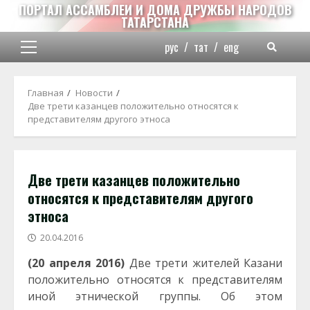
Перейти
ПОРТАЛ АССАМБЛЕИ И ДОМА ДРУЖБЫ НАРОДОВ
ТАТАРСТАНА
к
содержимому
рус
/
тат
/
eng
Основное
меню
Главная
Новости
Две трети казанцев положительно относятся к
представителям другого этноса
Две трети казанцев положительно
относятся к представителям другого
этноса
20.04.2016
(20 апреля 2016)
Две трети жителей Казани
положительно относятся к представителям
иной этнической группы. Об этом