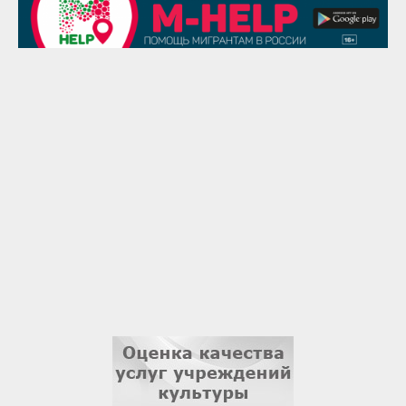
29 августа
Надежда Рослова
1 сентября
Гали Хасанов
1 сентября
Владислав Тома