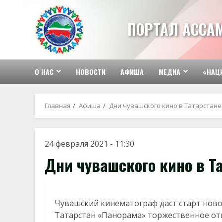
Перейти
к
ПОРТАЛ АССА
содержимому
О НАС
НОВОСТИ
АФИША
МЕДИА
«НАЦ
Главная
Афиша
Дни чувашского кино в Татарстане
24 февраля 2021 - 11:30
Дни чувашского кино в Т
Чувашский кинематограф даст старт нов
Татарстан «Панорама» торжественное от