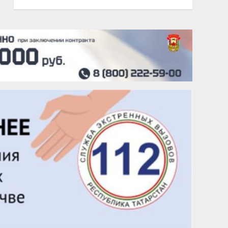
22 августа
Евгений Ефимов
25 августа
Сэсэгма Бубеева
28 августа
Чингиз Мустафаев
29 августа
Надежда Рослова
1 сентября
Гали Хасанов
1 сентября
Владислав Тома
3 сентября
Ильдар Гильмутдинов