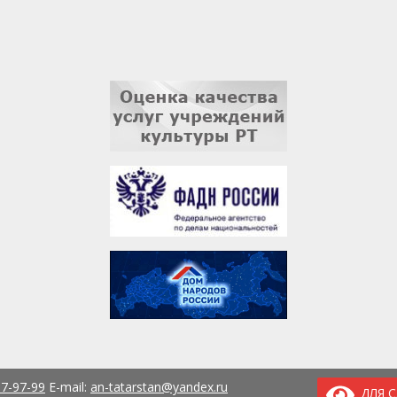
37-97-99
E-mail:
an-tatarstan@yandex.ru
ДЛЯ 