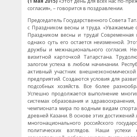
(1 мая 2015)
«Этот день для всех нас по-пр
согласия», – говорится в поздравлении.
Председатель Государственного Совета Та
с Праздником весны и труда. «Уважаемые с
Праздником весны и труда! Современная 
однако суть его остается неизменной. Это
дружбы и межнационального согласия. Не
визитной карточкой Татарстана. Трудол
залогом успеха в любом начинании. Респу
активный участник внешнеэкономической
предприятий. Создаются условия для разви
подсобных хозяйств. Все более разнооб
Успешно продолжается выполнение многих
системах образования и здравоохранения,
чемпионата мира по водным видам спорта 
древней Казани. В основе этих достижений 
многонационального российского государ
политических взглядов. Наши успехи