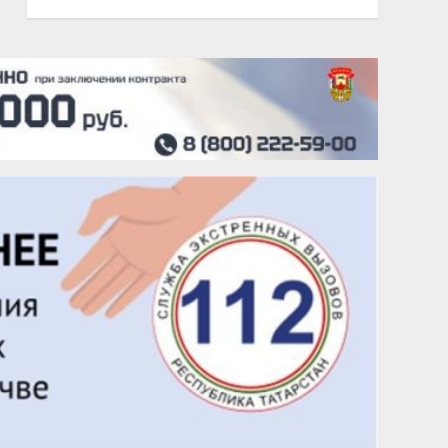
20 августа
Тарык Доган
22 августа
Евгений Ефимов
25 августа
Сэсэгма Бубеева
28 августа
Чингиз Мустафаев
29 августа
Надежда Рослова
1 сентября
Гали Хасанов
1 сентября
Владислав Тома