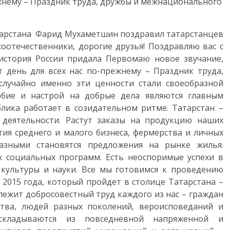
ежнему – Праздник труда, дружбы и межнационального
тарстана Фарид Мухаметшин поздравил татарстанцев
оотечественники, дорогие друзья! Поздравляю вас с
история России придала Первомаю новое звучание,
т день для всех нас по-прежнему – Праздник труда,
случайно именно эти ценности стали своеобразной
юбие и настрой на добрые дела являются главным
блика работает в созидательном ритме. Татарстан –
 деятельности. Растут заказы на продукцию наших
тия среднего и малого бизнеса, фермерства и личных
разными становятся предложения на рынке жилья.
 социальных программ. Есть неоспоримые успехи в
 культуры и науки. Все мы готовимся к проведению
2015 года, который пройдет в столице Татарстана –
лежит добросовестный труд каждого из нас – граждан
ства, людей разных поколений, вероисповеданий и
 складываются из повседневной напряженной и