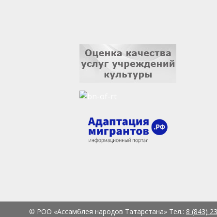
© РОО «Ассамблея народов Татарстана» Тел.:
8 (843) 2