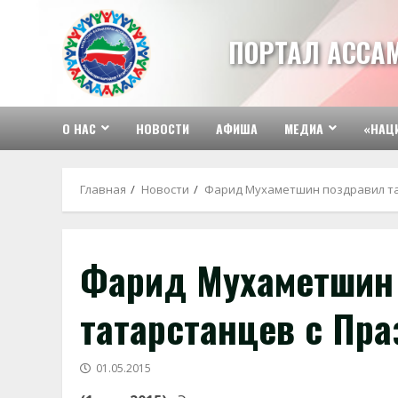
Перейти
к
ПОРТАЛ АССА
содержимому
О НАС
НОВОСТИ
АФИША
МЕДИА
«НАЦ
Главная
Новости
Фарид Мухаметшин поздравил та
Фарид Мухаметшин
татарстанцев с Пр
01.05.2015