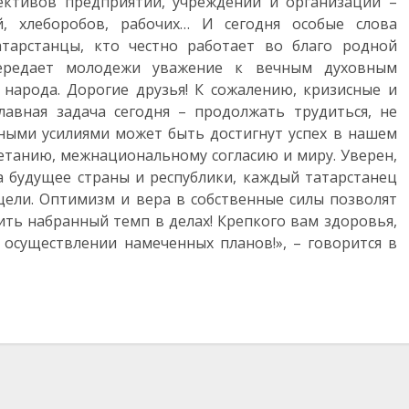
ективов предприятий, учреждений и организаций –
ей, хлеборобов, рабочих… И сегодня особые слова
атарстанцы, кто честно работает во благо родной
ередает молодежи уважение к вечным духовным
народа. Дорогие друзья! К сожалению, кризисные и
лавная задача сегодня – продолжать трудиться, не
тными усилиями может быть достигнут успех в нашем
етанию, межнациональному согласию и миру. Уверен,
а будущее страны и республики, каждый татарстанец
цели. Оптимизм и вера в собственные силы позволят
ть набранный темп в делах! Крепкого вам здоровья,
в осуществлении намеченных планов!», – говорится в