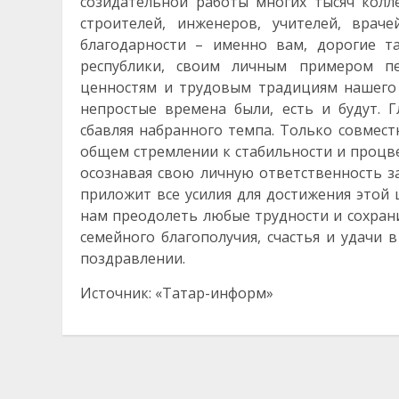
созидательной работы многих тысяч колл
строителей, инженеров, учителей, врач
благодарности – именно вам, дорогие т
республики, своим личным примером п
ценностям и трудовым традициям нашего 
непростые времена были, есть и будут. Г
сбавляя набранного темпа. Только совмес
общем стремлении к стабильности и процв
осознавая свою личную ответственность з
приложит все усилия для достижения этой 
нам преодолеть любые трудности и сохрани
семейного благополучия, счастья и удачи 
поздравлении.
Источник: «Татар-информ»