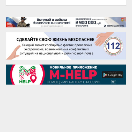
22 августа
Евгений Ефимов
25 августа
Сэсэгма Бубеева
28 августа
Чингиз Мустафаев
29 августа
Надежда Рослова
1 сентября
Гали Хасанов
1 сентября
Владислав Тома
3 сентября
Ильдар Гильмутдинов