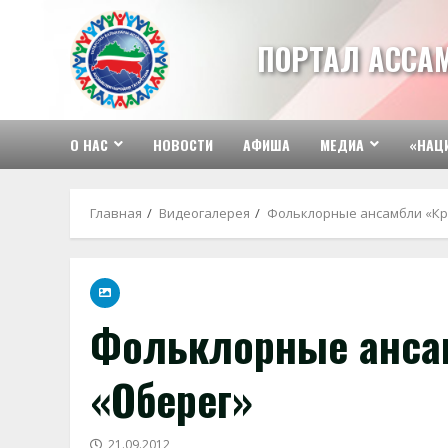
Перейти
к
ПОРТАЛ АССА
содержимому
О НАС
НОВОСТИ
АФИША
МЕДИА
«НАЦ
Главная
Видеогалерея
Фольклорные ансамбли «Кра
Фольклорные ансам
«Оберег»
21.09.2012