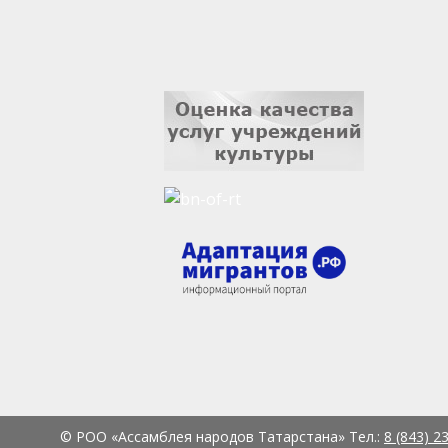
© РОО «Ассамблея народов Татарстана» Тел.:
8 (843) 2