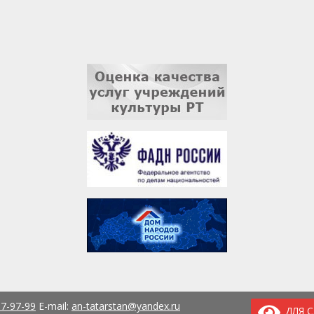
37-97-99
E-mail:
an-tatarstan@yandex.ru
ДЛЯ 