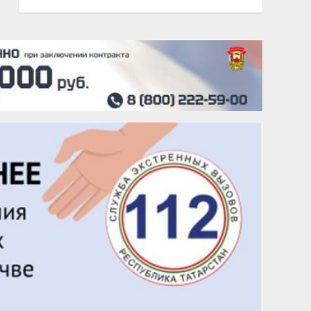
20 августа
Тарык Доган
22 августа
Евгений Ефимов
25 августа
Сэсэгма Бубеева
28 августа
Чингиз Мустафаев
29 августа
Надежда Рослова
1 сентября
Гали Хасанов
1 сентября
Владислав Тома