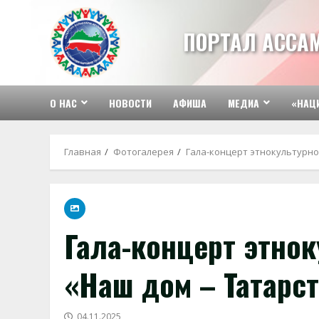
Перейти
к
ПОРТАЛ АССА
содержимому
О НАС
НОВОСТИ
АФИША
МЕДИА
«НАЦ
Главная
Фотогалерея
Гала-концерт этнокультурно
Гала-концерт этно
«Наш дом – Татарс
04.11.2025