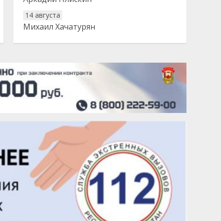
14 августа
Михаил Хачатурян
20 августа
Тарык Доган
22 августа
Евгений Ефимов
25 августа
Сэсэгма Бубеева
28 августа
Чингиз Мустафаев
29 августа
Надежда Рослова
1 сентября
Гали Хасанов
1 сентября
Владислав Тома