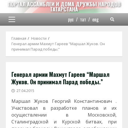
Перейти
ПОРТАЛ АССАМБЛЕИ И ДОМА ДРУЖБЫ НАРОДОВ
ТАТАРСТАНА
к
содержимому
рус
/
тат
/
eng
Основное
меню
Главная
Новости
Генерал армии Махмут Гареев “Маршал Жуков. Он
принимал Парад победы.”
Генерал армии Махмут Гареев “Маршал
Жуков. Он принимал Парад победы.”
27.04.2015
Маршал Жуков Георгий Константинович .
Участвовал в разработке планов и их
осуществлении в Московской,
Сталинградской и Курской битвах, при