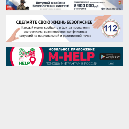
25 августа
Сэсэгма Бубеева
28 августа
Чингиз Мустафаев
29 августа
Надежда Рослова
1 сентября
Гали Хасанов
1 сентября
Владислав Тома
3 сентября
Ильдар Гильмутдинов