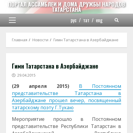
Перейти
ПОРТАЛ АССАМБЛЕИ И ДОМА ДРУЖБЫ НАРОДОВ
ТАТАРСТАНА
к
содержимому
рус
/
тат
/
eng
Основное
меню
Главная
Новости
Гимн Татарстана в Азербайджане
Гимн Татарстана в Азербайджане
29.04.2015
(29 апреля 2015)
В Постоянном
представительстве Татарстана в
Азербайджане прошел вечер, посвященный
татарскому поэту Г.Тукаю
Мероприятие прошло в Постоянном
представительстве Республики Татарстан в