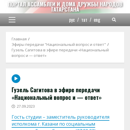
Перейти
ПОРТАЛ АССАМБЛЕИ И ДОМА ДРУЖБЫ НАРОДОВ
ТАТАРСТАНА
к
содержимому
рус
/
тат
/
eng
Основное
меню
Главная
Эфиры передачи "Национальный вопрос и ответ"
Гузель Сагитова в эфире передачи «Национальный
вопрос и — ответ»
Гузель Сагитова в эфире передачи
«Национальный вопрос и — ответ»
27.09.2023
Гость студии – заместитель руководителя
исполкома г. Казани по социальным