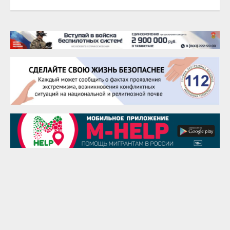
20 августа
Тарык Доган
22 августа
Евгений Ефимов
25 августа
Сэсэгма Бубеева
28 августа
Чингиз Мустафаев
29 августа
Надежда Рослова
1 сентября
Гали Хасанов
1 сентября
Владислав Тома