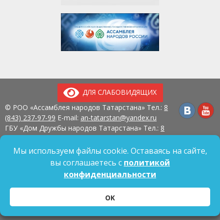
ДЛЯ СЛАБОВИДЯЩИХ
© РОО «Ассамблея народов Татарстана» Тел.:
8
(843) 237-97-99
E-mail:
an-tatarstan@yandex.ru
ГБУ «Дом Дружбы народов Татарстана» Тел.:
8
(843) 237-97-90
E-mail:
mk.ddn@tatar.ru
420107, г. Казань, ул. Павлюхина, д. 57
Мы используем файлы cookie. Оставаясь на сайте,
вы соглашаетесь с
политикой
конфиденциальности
Политика обработки персональных данных
OK
Согласие на обработку персональных данных