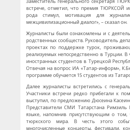
Заместитель генерального секретаря ТЮР
встрече, отметил, что премия ТЮРКСОЙ им
рода стимул, мотивация для журнали
межцивилизационный диалог», – сказал он.
Журналисты были ознакомлены и с деятел
родственных сообществ. Руководитель деп
проектах по поддержке турок, проживающ
реализуемых непосредственно в Турции. В 
иностранных студентов в Турецкой Республи
Отвечая на вопрос ИА «Татар-информ», К.Б
программе обучается 15 студентов из Татарс
Далее журналисты встретились с генера
Участники встречи редко прибегали к по
выступил, по предложению Дюсеина Касеинов
Представители СМИ Татарстана Римзиль 
языке, напомнив присутствующим о том, 
тюркского мира. В честь этого собы
многочисленные концерты, фестивали, ко