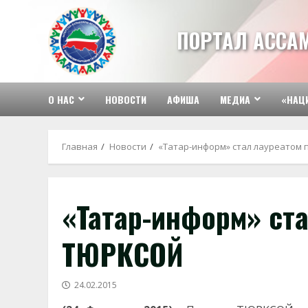
Перейти
к
ПОРТАЛ АССА
содержимому
О НАС
НОВОСТИ
АФИША
МЕДИА
«НАЦ
Главная
Новости
«Татар-информ» стал лауреатом
«Татар-информ» ст
ТЮРКСОЙ
24.02.2015