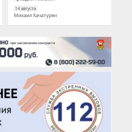
14 августа
Михаил Хачатурян
20 августа
Тарык Доган
22 августа
Евгений Ефимов
25 августа
Сэсэгма Бубеева
28 августа
Чингиз Мустафаев
29 августа
Надежда Рослова
1 сентября
Гали Хасанов
1 сентября
Владислав Тома