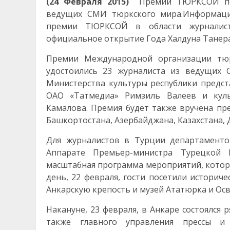
(24 Февраля 2015)
Премии ТЮРКСОЙ по 
ведущих СМИ тюркского мира.
Информаци
премии ТЮРКСОЙ в области журналист
официальное открытие Года Халдуна Танера 
Премии Международной организации тюр
удостоились 23 журналиста из ведущих 
Министерства культуры республики предст
ОАО «Татмедиа» Римзиль Валеев и кул
Камалова. Премия будет также вручена пр
Башкортостана, Азербайджана, Казахстана, Д
Для журналистов в Турции департамент
Аппарате Премьер-министра Турецкой 
масштабная программа мероприятий, которые
день, 22 февраля, гости посетили историч
Анкарскую крепость и музей Ататюрка и Ос
Накануне, 23 февраля, в Анкаре состоялся
также главного управления прессы 