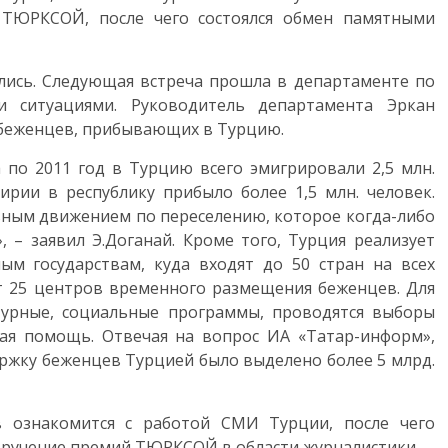
ТЮРКСОЙ, после чего состоялся обмен памятными
лись. Следующая встреча прошла в департаменте по
 ситуациями. Руководитель департамента Эркан
 беженцев, прибывающих в Турцию.
 по 2011 год в Турцию всего эмигрировали 2,5 млн.
ирии в республику прибыло более 1,5 млн. человек.
ьным движением по переселению, которое когда-либо
 – заявил Э.Доганай. Кроме того, Турция реализует
м государствам, куда входят до 50 стран на всех
ет 25 центров временного размещения беженцев. Для
турные, социальные программы, проводятся выборы
кая помощь. Отвечая на вопрос ИА «Татар-информ»,
держку беженцев Турцией было выделено более 5 млрд.
в ознакомится с работой СМИ Турции, после чего
 вручение премий ТЮРКСОЙ в области журналистики.