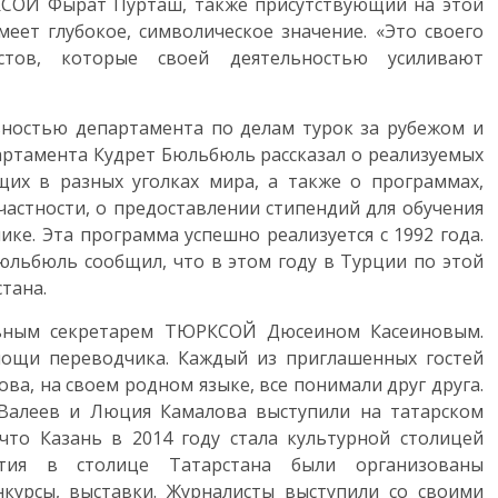
КСОЙ Фырат Пурташ, также присутствующий на этой
еет глубокое, символическое значение. «Это своего
стов, которые своей деятельностью усиливают
ьностью департамента по делам турок за рубежом и
артамента Кудрет Бюльбюль рассказал о реализуемых
их в разных уголках мира, а также о программах,
частности, о предоставлении стипендий для обучения
ке. Эта программа успешно реализуется с 1992 года.
юльбюль сообщил, что в этом году в Турции по этой
тана.
льным секретарем ТЮРКСОЙ Дюсеином Касеиновым.
мощи переводчика. Каждый из приглашенных гостей
а, на своем родном языке, все понимали друг друга.
Валеев и Люция Камалова выступили на татарском
что Казань в 2014 году стала культурной столицей
тия в столице Татарстана были организованы
нкурсы, выставки. Журналисты выступили со своими