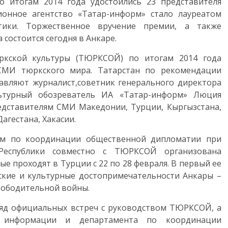
итогам 2014 года удостоились 23 представителя
онное агентство «Татар-информ» стало лауреатом
ики. Торжественное вручение премии, а также
состоится сегодня в Анкаре.
кской культуры (ТЮРКСОЙ) по итогам 2014 года
СМИ тюркского мира. Татарстан по рекомендации
авляют журналист,советник генерального директора
ьтурный обозреватель ИА «Татар-информ» Люция
едставителям СМИ Македонии, Турции, Кыргызстана,
агестана, Хакасии.
ом по координации общественной дипломатии при
Республики совместно с ТЮРКСОЙ организована
 проходят в Турции с 22 по 28 февраля. В первый ее
еские и культурные достопримечательности Анкары –
вободительной войны.
 ряд официальных встреч с руководством ТЮРКСОЙ, а
и информации и департамента по координации