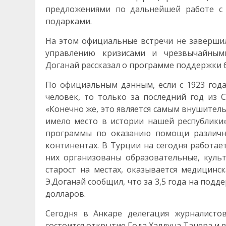
предложениями по дальнейшей работе с 
подарками.
На этом официальные встречи не заверши
управлению кризисами и чрезвычайными
Доганай рассказал о программе поддержки
По официальным данным, если с 1923 года
человек, то только за последний год из С
«Конечно же, это является самым внушител
имело место в истории нашей республики»,
программы по оказанию помощи различны
континентах. В Турции на сегодня работа
них организованы образовательные, куль
старост на местах, оказывается медицинс
Э.Доганай сообщил, что за 3,5 года на под
долларов.
Сегодня в Анкаре делегация журналисто
состоится открытие Года Халдуна Танера и