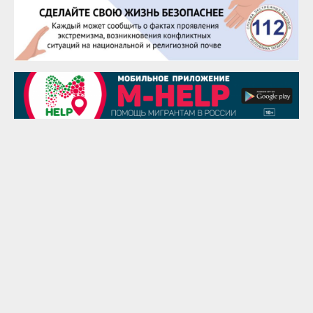
25 августа
Сэсэгма Бубеева
28 августа
Чингиз Мустафаев
29 августа
Надежда Рослова
1 сентября
Гали Хасанов
1 сентября
Владислав Тома