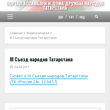
Перейти
ПОРТАЛ АССАМБЛЕИ И ДОМА ДРУЖБЫ НАРОДОВ
ТАТАРСТАНА
к
содержимому
рус
/
тат
/
eng
Основное
меню
Главная
Видеогалерея
III Съезд народов Татарстана
III Съезд народов Татарстана
24.04.2017
Сюжет о III Съезде народов Татарстана
(ТК «Россия 24», 22.04.17)