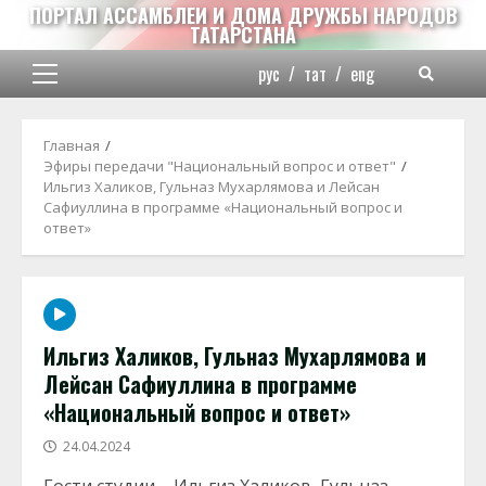
Перейти
ПОРТАЛ АССАМБЛЕИ И ДОМА ДРУЖБЫ НАРОДОВ
ТАТАРСТАНА
к
содержимому
рус
/
тат
/
eng
Основное
меню
Главная
Эфиры передачи "Национальный вопрос и ответ"
Ильгиз Халиков, Гульназ Мухарлямова и Лейсан
Сафиуллина в программе «Национальный вопрос и
ответ»
Ильгиз Халиков, Гульназ Мухарлямова и
Лейсан Сафиуллина в программе
«Национальный вопрос и ответ»
24.04.2024