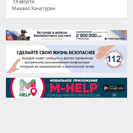
14 августа
Михаил Хачатурян
20 августа
Тарык Доган
22 августа
Евгений Ефимов
25 августа
Сэсэгма Бубеева
28 августа
Чингиз Мустафаев
29 августа
Надежда Рослова
1 сентября
Гали Хасанов
1 сентября
Владислав Тома