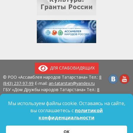
ДЛЯ СЛАБОВИДЯЩИХ
© РОО «Ассамблея народов Татарстана» Тел.:
8
(843) 237-97-99
E-mail:
an-tatarstan@yandex.ru
ГБУ «Дом Дружбы народов Татарстана» Тел.:
8
(843) 237-97-90
E-mail:
mk.ddn@tatar.ru
420107, г. Казань, ул. Павлюхина, д. 57
Мы используем файлы cookie. Оставаясь на сайте,
вы соглашаетесь с
политикой
конфиденциальности
Политика обработки персональных данных
OK